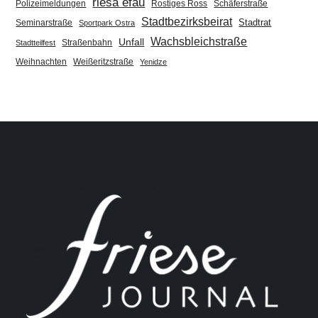
riesa efau
Polizeimeldungen
Rostiges Ross
Schäferstraße
Stadtbezirksbeirat
Stadtrat
Seminarstraße
Sportpark Ostra
Wachsbleichstraße
Unfall
Straßenbahn
Stadtteilfest
Weihnachten
Weißeritzstraße
Yenidze