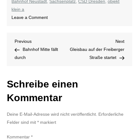
Bahnhof Neustadt
,
Sachsenplatz
,
CSD Dresden
,
objekt
klein a
on
Leave a Comment
Queer
Pride
Beitragsnavigation
Previous
Next
Previous
zieht
Next
Post
Post
Bahnhof Mitte fällt
zweimal
Gleisbau auf der Freiberger
durch
über
Straße startet
die
Elbe
Schreibe einen
Kommentar
Deine E-Mail-Adresse wird nicht veröffentlicht.
Erforderliche
Felder sind mit
*
markiert
Kommentar
*