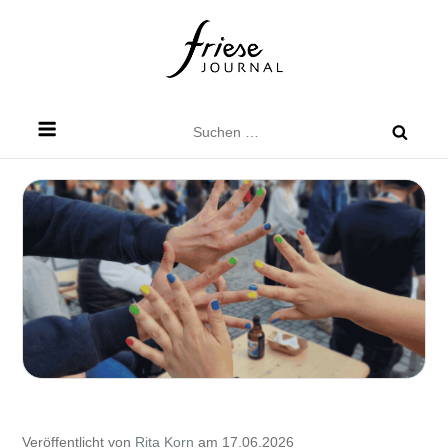
Skip
to
content
Friese Journal
Stadtteilzeitung für Dresden Friedrichstadt
Suchen
nach:
Veröffentlicht von
Rita Korn
am 17.06.2026