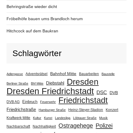
Behringstraße wieder dicht
Fröbelhöfe bauen ums Brandloch herum
Hitchcock auf dem Baukran
Schlagwörter
Bahnhof Mitte
Adventsrätsel
Bauarbeiten
Adlergasse
Baustelle
Dresden
Diebstahl
Berliner Straße
Bhf Mitte
Dresden Friedrichstadt
DSC
DVB
Friedrichstadt
Einbruch
DVB AG
Feuerwehr
Friedrichstraße
Heinz-Steyer-Stadion
Konzert
Hamburger Straße
Kraftwerk Mitte
Kultur
Kunst
Landesliga
Löbtauer Straße
Musik
Ostragehege
Polizei
Nachbarschaft
Nachhaltigkeit