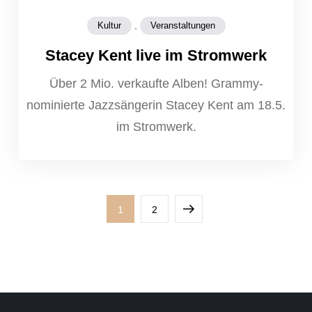
,
Kultur
Veranstaltungen
Stacey Kent live im Stromwerk
Über 2 Mio. verkaufte Alben! Grammy-
nominierte Jazzsängerin Stacey Kent am 18.5.
im Stromwerk.
Seitennummerierung
Page
Page
Next
1
2
der
page
Beiträge