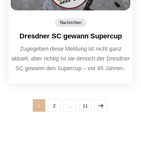
Nachrichten
Dresdner SC gewann Supercup
Zugegeben diese Meldung ist nicht ganz
aktuell, aber richtig ist sie denoch der Dresdner
SC gewann den Supercup – vor 85 Jahren-.
Seitennummerierung
Page
Page
Page
Next
1
2
…
11
der
page
Beiträge