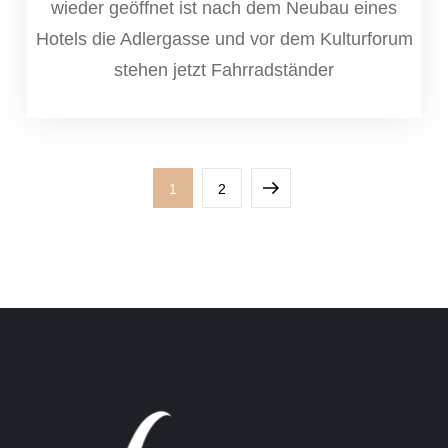
wieder geöffnet ist nach dem Neubau eines
Hotels die Adlergasse und vor dem Kulturforum
stehen jetzt Fahrradständer
Seitennummerierung
Page
Page
Next
1
2
der
page
Beiträge