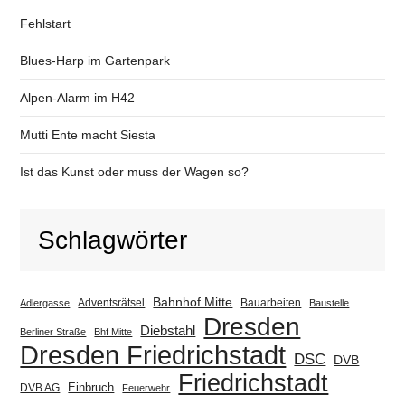
Fehlstart
Blues-Harp im Gartenpark
Alpen-Alarm im H42
Mutti Ente macht Siesta
Ist das Kunst oder muss der Wagen so?
Schlagwörter
Bahnhof Mitte
Adventsrätsel
Bauarbeiten
Adlergasse
Baustelle
Dresden
Diebstahl
Berliner Straße
Bhf Mitte
Dresden Friedrichstadt
DSC
DVB
Friedrichstadt
Einbruch
DVB AG
Feuerwehr