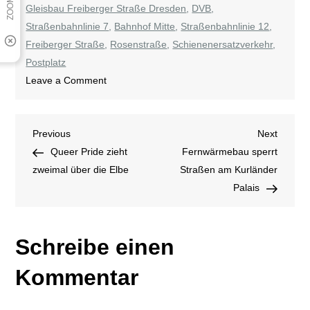
Gleisbau Freiberger Straße Dresden
,
DVB
,
Straßenbahnlinie 7
,
Bahnhof Mitte
,
Straßenbahnlinie 12
,
Freiberger Straße
,
Rosenstraße
,
Schienenersatzverkehr
,
Postplatz
on
Leave a Comment
Gleisbau
auf
Beitragsnavigation
Previous
Next
Previous
der
Next
Post
Post
Queer Pride zieht
Freiberger
Fernwärmebau sperrt
zweimal über die Elbe
Straße
Straßen am Kurländer
startet
Palais
Schreibe einen
Kommentar