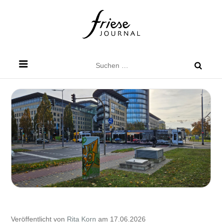
Skip
to
content
Friese Journal
Stadtteilzeitung für Dresden Friedrichstadt
Suchen
nach:
Veröffentlicht von
Rita Korn
am 17.06.2026