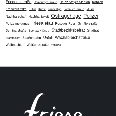
Friedrichstraße
Heinz-Steyer-Stadion
Konzert
Hamburger Straße
Kraftwerk Mitte
Kultur
Kunst
Landesliga
Löbtauer Straße
Musik
Ostragehege
Polizei
Nachbarschaft
Nachhaltigkeit
riesa efau
Polizeimeldungen
Rostiges Ross
Schäferstraße
Stadtbezirksbeirat
Stadtrat
Seminarstraße
Sportpark Ostra
Wachsbleichstraße
Unfall
Straßenbahn
Stadtteilfest
Weihnachten
Weißeritzstraße
Yenidze