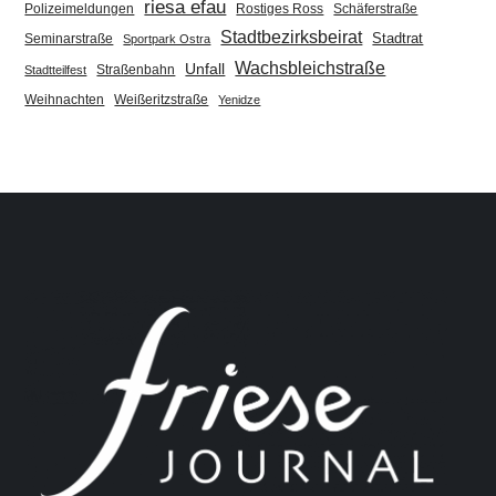
riesa efau
Polizeimeldungen
Rostiges Ross
Schäferstraße
Stadtbezirksbeirat
Stadtrat
Seminarstraße
Sportpark Ostra
Wachsbleichstraße
Unfall
Straßenbahn
Stadtteilfest
Weihnachten
Weißeritzstraße
Yenidze