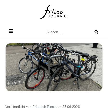
Skip
to
content
Friese Journal
Stadtteilzeitung für Dresden Friedrichstadt
Suchen
nach:
Veröffentlicht von
Friedrich Riese
am 25.06.2026