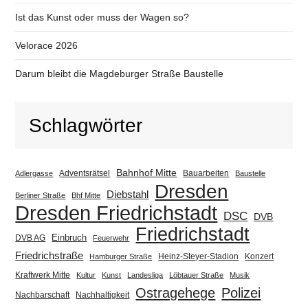
Ist das Kunst oder muss der Wagen so?
Velorace 2026
Darum bleibt die Magdeburger Straße Baustelle
Schlagwörter
Bahnhof Mitte
Adventsrätsel
Bauarbeiten
Adlergasse
Baustelle
Dresden
Diebstahl
Berliner Straße
Bhf Mitte
Dresden Friedrichstadt
DSC
DVB
Friedrichstadt
Einbruch
DVB AG
Feuerwehr
Friedrichstraße
Heinz-Steyer-Stadion
Konzert
Hamburger Straße
Kraftwerk Mitte
Kultur
Kunst
Landesliga
Löbtauer Straße
Musik
Ostragehege
Polizei
Nachbarschaft
Nachhaltigkeit