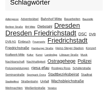
Schlagwörter
Bahnhof Mitte
Adventsrätsel
Bauarbeiten
Adlergasse
Baustelle
Dresden
Diebstahl
Berliner Straße
Bhf Mitte
Dresden Friedrichstadt
DSC
DVB
Friedrichstadt
Einbruch
DVB AG
Feuerwehr
Friedrichstraße
Heinz-Steyer-Stadion
Konzert
Hamburger Straße
Kraftwerk Mitte
Kultur
Kunst
Landesliga
Löbtauer Straße
Musik
Ostragehege
Polizei
Nachbarschaft
Nachhaltigkeit
riesa efau
Polizeimeldungen
Rostiges Ross
Schäferstraße
Stadtbezirksbeirat
Stadtrat
Seminarstraße
Sportpark Ostra
Wachsbleichstraße
Unfall
Straßenbahn
Stadtteilfest
Weihnachten
Weißeritzstraße
Yenidze