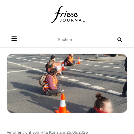
Skip
to
content
Friese Journal
Stadtteilzeitung für Dresden Friedrichstadt
Suchen
nach:
Veröffentlicht von
Rita Korn
am 25.06.2026