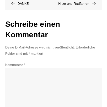
Post
Post
DANKE
für
Hitze und Radfahren
ein
kühleres
Schreibe einen
Dresden
Kommentar
Deine E-Mail-Adresse wird nicht veröffentlicht.
Erforderliche
Felder sind mit
*
markiert
Kommentar
*