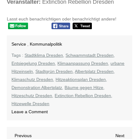
Veranstalter:
Extinction Rebellion Dresden
Lasst euch benachrichtigen oder benachrichtigt andere!
Service
,
Kommunalpolitik
Tags :
Stadtklima Dresden
,
Schwammstadt Dresden
,
Entsiegelung Dresden
,
Klimaanpassung Dresden
,
urbane
Hitzeinseln
,
Stadtgrün Dresden
,
Albertplatz Dresden
,
Klimaschutz Dresden
,
Hitzeaktionsplan Dresden
,
Demonstration Albertplatz
,
Bäume gegen Hitze
,
Hitzeschutz Dresden
,
Extinction Rebellion Dresden
,
Hitzewelle Dresden
on
Leave a Comment
Sieben
Minuten
Beitragsnavigation
Previous
Next
Previous
Stillstand
Next