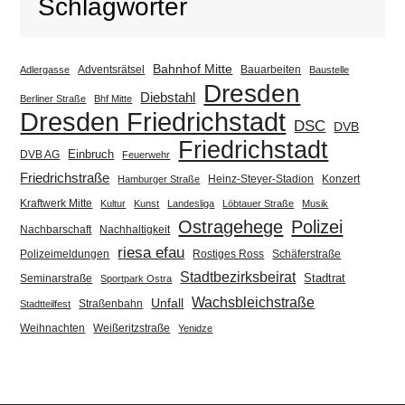
Schlagwörter
Bahnhof Mitte
Adventsrätsel
Bauarbeiten
Adlergasse
Baustelle
Dresden
Diebstahl
Berliner Straße
Bhf Mitte
Dresden Friedrichstadt
DSC
DVB
Friedrichstadt
Einbruch
DVB AG
Feuerwehr
Friedrichstraße
Heinz-Steyer-Stadion
Konzert
Hamburger Straße
Kraftwerk Mitte
Kultur
Kunst
Landesliga
Löbtauer Straße
Musik
Ostragehege
Polizei
Nachbarschaft
Nachhaltigkeit
riesa efau
Polizeimeldungen
Rostiges Ross
Schäferstraße
Stadtbezirksbeirat
Stadtrat
Seminarstraße
Sportpark Ostra
Wachsbleichstraße
Unfall
Straßenbahn
Stadtteilfest
Weihnachten
Weißeritzstraße
Yenidze