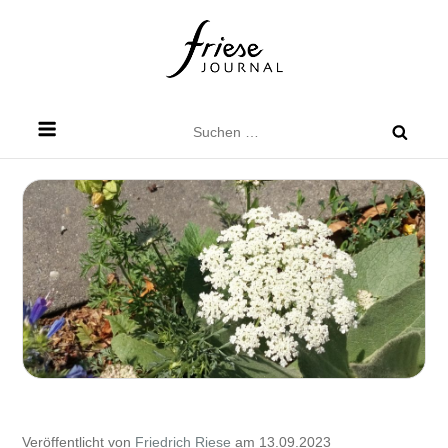
Skip
to
content
Friese Journal
Stadtteilzeitung für Dresden Friedrichstadt
Suchen
nach:
Veröffentlicht von
Friedrich Riese
am 13.09.2023