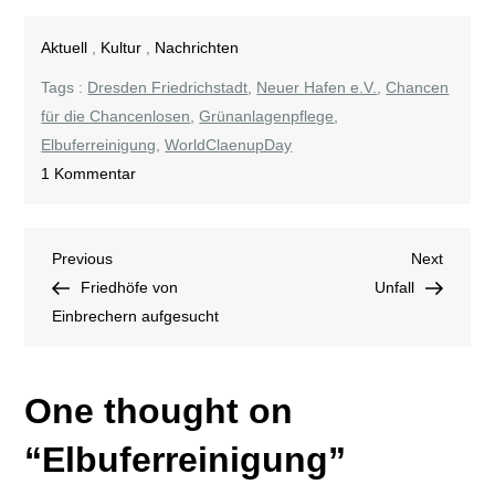
Aktuell
,
Kultur
,
Nachrichten
Tags :
Dresden Friedrichstadt
,
Neuer Hafen e.V.
,
Chancen
für die Chancenlosen
,
Grünanlagenpflege
,
Elbuferreinigung
,
WorldClaenupDay
zu
1 Kommentar
Elbuferreinigung
Beitragsnavigation
Previous
Next
Previous
Next
Post
Post
Friedhöfe von
Unfall
Einbrechern aufgesucht
One thought on
“
Elbuferreinigung
”