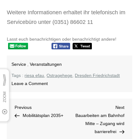
Weitere Informationen erhaltet ihr telefonisch im
Servicebüro unter (0351) 86602 11
Lasst euch benachrichtigen oder benachrichtigt andere!
Service
,
Veranstaltungen
Tags :
riesa efau
,
Ostragehege
,
Dresden Friedrichstadt
on
Leave a Comment
Was
mache
Beitragsnavigation
Previous
Next
Previous
ich,
Next
Post
Post
Mobilitätsplan 2035+
wenn
Bauarbeiten am Bahnhof
ich
Mitte – Zugang wird
in
barrierefrei