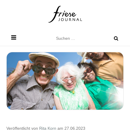
Skip
to
content
Friese Journal
Stadtteilzeitung für Dresden Friedrichstadt
Suchen
nach:
Veröffentlicht von
Rita Korn
am 27.06.2023