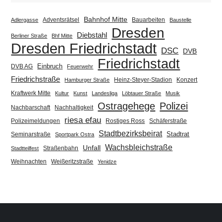
Bahnhof Mitte
Adventsrätsel
Bauarbeiten
Adlergasse
Baustelle
Dresden
Diebstahl
Berliner Straße
Bhf Mitte
Dresden Friedrichstadt
DSC
DVB
Friedrichstadt
Einbruch
DVB AG
Feuerwehr
Friedrichstraße
Heinz-Steyer-Stadion
Konzert
Hamburger Straße
Kraftwerk Mitte
Kultur
Kunst
Landesliga
Löbtauer Straße
Musik
Ostragehege
Polizei
Nachbarschaft
Nachhaltigkeit
riesa efau
Polizeimeldungen
Rostiges Ross
Schäferstraße
Stadtbezirksbeirat
Stadtrat
Seminarstraße
Sportpark Ostra
Wachsbleichstraße
Unfall
Straßenbahn
Stadtteilfest
Weihnachten
Weißeritzstraße
Yenidze