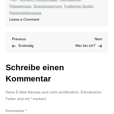
Polizeieinsatz
,
Strassensperrung
,
Freiberger Straße
,
Papiermühlengasse
on
Leave a Comment
Radfahrer
schwer
Beitragsnavigation
Previous
Next
Previous
verunglückt
Next
Post
Post
Erstmalig
Wer bin ich?
Schreibe einen
Kommentar
Deine E-Mail-Adresse wird nicht veröffentlicht.
Erforderliche
Felder sind mit
*
markiert
Kommentar
*