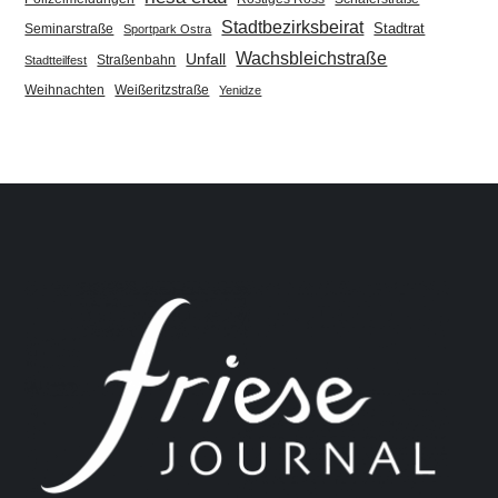
Stadtbezirksbeirat
Stadtrat
Seminarstraße
Sportpark Ostra
Wachsbleichstraße
Unfall
Straßenbahn
Stadtteilfest
Weihnachten
Weißeritzstraße
Yenidze