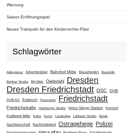
Warnung
Saison-Eröffnungsspiel
Neues Trampolin für den Kinderrechte-Platz
Schlagwörter
Bahnhof Mitte
Adventsrätsel
Bauarbeiten
Adlergasse
Baustelle
Dresden
Diebstahl
Berliner Straße
Bhf Mitte
Dresden Friedrichstadt
DSC
DVB
Friedrichstadt
Einbruch
DVB AG
Feuerwehr
Friedrichstraße
Heinz-Steyer-Stadion
Konzert
Hamburger Straße
Kraftwerk Mitte
Kultur
Kunst
Landesliga
Löbtauer Straße
Musik
Ostragehege
Polizei
Nachbarschaft
Nachhaltigkeit
riesa efau
Polizeimeldungen
Rostiges Ross
Schäferstraße