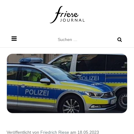
Skip
to
content
Friese Journal
Stadtteilzeitung für Dresden Friedrichstadt
Suchen
nach:
Veröffentlicht von
Friedrich Riese
am 18.05.2023