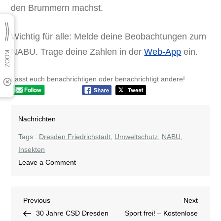
den Brummern machst.
Wichtig für alle: Melde deine Beobachtungen zum
NABU. Trage deine Zahlen in der
Web-App
ein.
Lasst euch benachrichtigen oder benachrichtigt andere!
Nachrichten
Tags :
Dresden Friedrichstadt
,
Umweltschutz
,
NABU
,
Insekten
on
Leave a Comment
Insekten
zählen
Beitragsnavigation
Previous
Next
Previous
Next
Post
Post
30 Jahre CSD Dresden
Sport frei! – Kostenlose