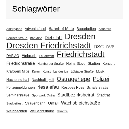
Schlagwörter
Bahnhof Mitte
Adventsrätsel
Bauarbeiten
Adlergasse
Baustelle
Dresden
Diebstahl
Berliner Straße
Bhf Mitte
Dresden Friedrichstadt
DSC
DVB
Friedrichstadt
Einbruch
DVB AG
Feuerwehr
Friedrichstraße
Heinz-Steyer-Stadion
Konzert
Hamburger Straße
Kraftwerk Mitte
Kultur
Kunst
Landesliga
Löbtauer Straße
Musik
Ostragehege
Polizei
Nachbarschaft
Nachhaltigkeit
riesa efau
Polizeimeldungen
Rostiges Ross
Schäferstraße
Stadtbezirksbeirat
Stadtrat
Seminarstraße
Sportpark Ostra
Wachsbleichstraße
Unfall
Straßenbahn
Stadtteilfest
Weihnachten
Weißeritzstraße
Yenidze