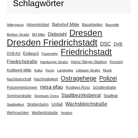
Schlagwörter
Bahnhof Mitte
Adventsrätsel
Bauarbeiten
Adlergasse
Baustelle
Dresden
Diebstahl
Berliner Straße
Bhf Mitte
Dresden Friedrichstadt
DSC
DVB
Friedrichstadt
Einbruch
DVB AG
Feuerwehr
Friedrichstraße
Heinz-Steyer-Stadion
Konzert
Hamburger Straße
Kraftwerk Mitte
Kultur
Kunst
Landesliga
Löbtauer Straße
Musik
Ostragehege
Polizei
Nachbarschaft
Nachhaltigkeit
riesa efau
Polizeimeldungen
Rostiges Ross
Schäferstraße
Stadtbezirksbeirat
Stadtrat
Seminarstraße
Sportpark Ostra
Wachsbleichstraße
Unfall
Straßenbahn
Stadtteilfest
Weihnachten
Weißeritzstraße
Yenidze