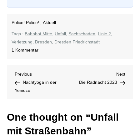
Police! Police!
,
Aktuell
Tags :
Bahnhof Mitte
,
Unfall
,
Sachschaden
,
Linie 2
,
Verletzung
,
Dresden
,
Dresden Friedrichstadt
zu
1 Kommentar
Unfall
mit
Beitragsnavigation
Previous
Next
Previous
Straßenbahn
Next
Post
Post
Nachtyoga in der
Die Radnacht 2023
Yenidze
One thought on “
Unfall
mit Straßenbahn
”