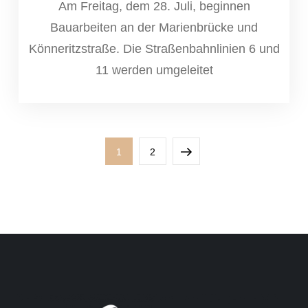
Am Freitag, dem 28. Juli, beginnen
Bauarbeiten an der Marienbrücke und
Könneritzstraße. Die Straßenbahnlinien 6 und
11 werden umgeleitet
Seitennummerierung
Page
Page
Next
1
2
der
page
Beiträge