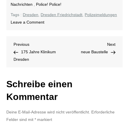
Nachrichten
,
Police! Police!
Tags :
Dresden
,
Dresden Friedrichstadt
,
Polizeimeldungen
on
Leave a Comment
Polizeimeldungen
Beitragsnavigation
Previous
Next
Previous
Next
Post
Post
175 Jahre Klinikum
neue Baustelle
Dresden
Schreibe einen
Kommentar
Deine E-Mail-Adresse wird nicht veröffentlicht.
Erforderliche
Felder sind mit
*
markiert