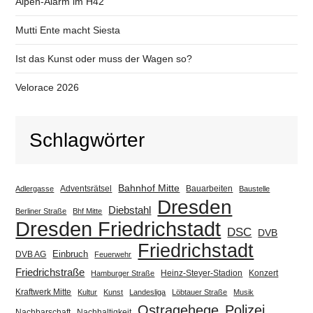
Alpen-Alarm im H42
Mutti Ente macht Siesta
Ist das Kunst oder muss der Wagen so?
Velorace 2026
Schlagwörter
Bahnhof Mitte
Adventsrätsel
Bauarbeiten
Adlergasse
Baustelle
Dresden
Diebstahl
Berliner Straße
Bhf Mitte
Dresden Friedrichstadt
DSC
DVB
Friedrichstadt
Einbruch
DVB AG
Feuerwehr
Friedrichstraße
Heinz-Steyer-Stadion
Konzert
Hamburger Straße
Kraftwerk Mitte
Kultur
Kunst
Landesliga
Löbtauer Straße
Musik
Ostragehege
Polizei
Nachbarschaft
Nachhaltigkeit