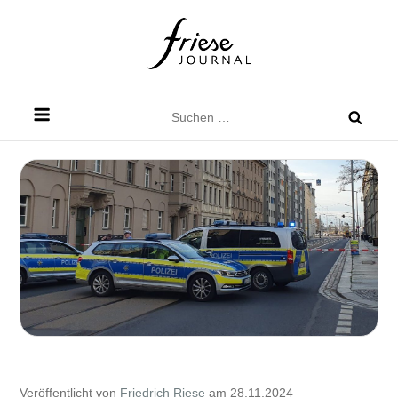
Skip
to
content
Friese Journal
Stadtteilzeitung für Dresden Friedrichstadt
Suchen
nach:
Veröffentlicht von
Friedrich Riese
am 28.11.2024