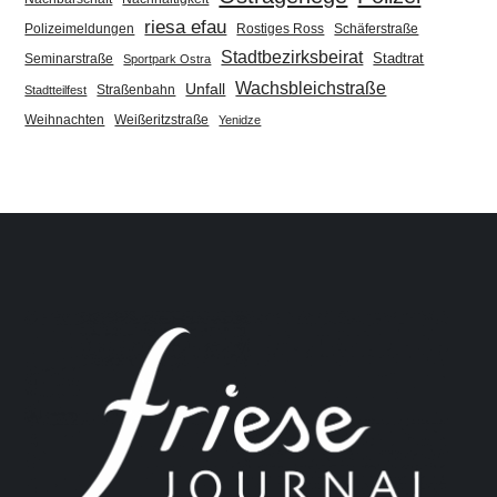
riesa efau
Polizeimeldungen
Rostiges Ross
Schäferstraße
Stadtbezirksbeirat
Stadtrat
Seminarstraße
Sportpark Ostra
Wachsbleichstraße
Unfall
Straßenbahn
Stadtteilfest
Weihnachten
Weißeritzstraße
Yenidze