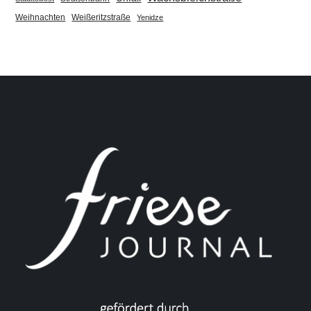
Weihnachten
Weißeritzstraße
Yenidze