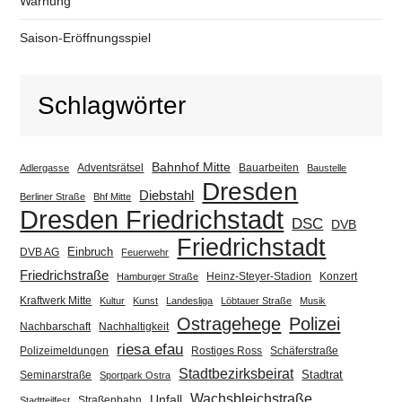
Warnung
Saison-Eröffnungsspiel
Schlagwörter
Bahnhof Mitte
Adventsrätsel
Bauarbeiten
Adlergasse
Baustelle
Dresden
Diebstahl
Berliner Straße
Bhf Mitte
Dresden Friedrichstadt
DSC
DVB
Friedrichstadt
Einbruch
DVB AG
Feuerwehr
Friedrichstraße
Heinz-Steyer-Stadion
Konzert
Hamburger Straße
Kraftwerk Mitte
Kultur
Kunst
Landesliga
Löbtauer Straße
Musik
Ostragehege
Polizei
Nachbarschaft
Nachhaltigkeit
riesa efau
Polizeimeldungen
Rostiges Ross
Schäferstraße
Stadtbezirksbeirat
Stadtrat
Seminarstraße
Sportpark Ostra
Wachsbleichstraße
Unfall
Straßenbahn
Stadtteilfest