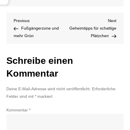
Polizeimeldung
Beitragsnavigation
Previous
Next
Previous
Next
Post
Post
Fußgängerzone und
Geheimtipps für schattige
mehr Grün
Plätzchen
Schreibe einen
Kommentar
Deine E-Mail-Adresse wird nicht veröffentlicht.
Erforderliche
Felder sind mit
*
markiert
Kommentar
*