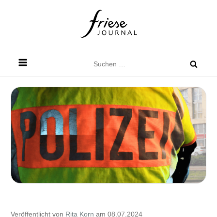
Skip
to
content
Friese Journal
Stadtteilzeitung für Dresden Friedrichstadt
Suchen
nach:
Veröffentlicht von
Rita Korn
am 08.07.2024