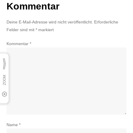
Kommentar
Kunst“
mit
Kolja
Deine E-Mail-Adresse wird nicht veröffentlicht.
Erforderliche
Reichert
Felder sind mit
*
markiert
Kommentar
*
Name
*