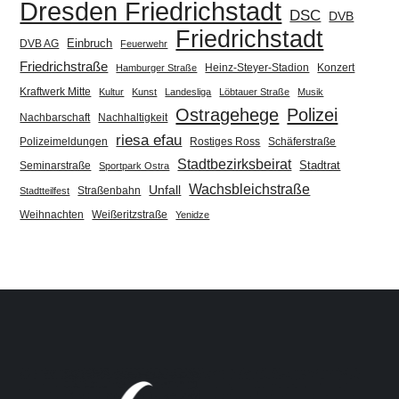
Dresden Friedrichstadt
DSC
DVB
Friedrichstadt
Einbruch
DVB AG
Feuerwehr
Friedrichstraße
Heinz-Steyer-Stadion
Konzert
Hamburger Straße
Kraftwerk Mitte
Kultur
Kunst
Landesliga
Löbtauer Straße
Musik
Ostragehege
Polizei
Nachbarschaft
Nachhaltigkeit
riesa efau
Polizeimeldungen
Rostiges Ross
Schäferstraße
Stadtbezirksbeirat
Stadtrat
Seminarstraße
Sportpark Ostra
Wachsbleichstraße
Unfall
Straßenbahn
Stadtteilfest
Weihnachten
Weißeritzstraße
Yenidze