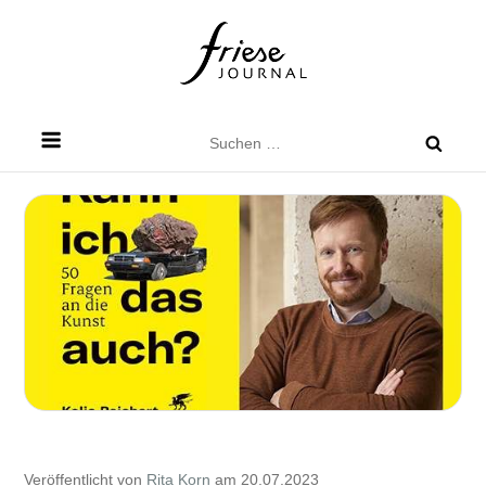
Skip
to
content
Friese Journal
Stadtteilzeitung für Dresden Friedrichstadt
Suchen
nach:
Veröffentlicht von
Rita Korn
am 20.07.2023