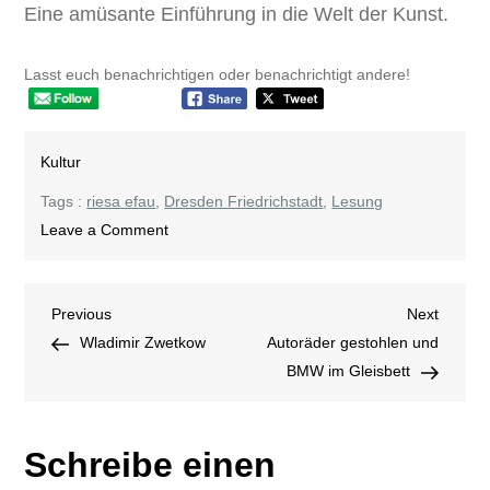
Eine amüsante Einführung in die Welt der Kunst.
Lasst euch benachrichtigen oder benachrichtigt andere!
Kultur
Tags :
riesa efau
,
Dresden Friedrichstadt
,
Lesung
on
Leave a Comment
Sommerlesung
„Kann
Beitragsnavigation
Previous
Next
Previous
ich
Next
Post
Post
Wladimir Zwetkow
das
Autoräder gestohlen und
auch?
BMW im Gleisbett
50
Fragen
Schreibe einen
an
die