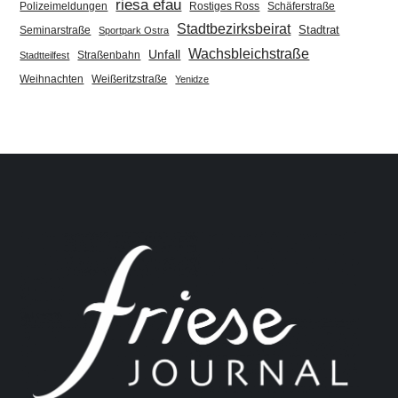
riesa efau
Polizeimeldungen
Rostiges Ross
Schäferstraße
Stadtbezirksbeirat
Stadtrat
Seminarstraße
Sportpark Ostra
Wachsbleichstraße
Unfall
Straßenbahn
Stadtteilfest
Weihnachten
Weißeritzstraße
Yenidze