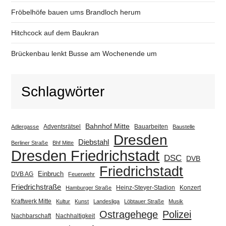
Fröbelhöfe bauen ums Brandloch herum
Hitchcock auf dem Baukran
Brückenbau lenkt Busse am Wochenende um
Schlagwörter
Bahnhof Mitte
Adventsrätsel
Bauarbeiten
Adlergasse
Baustelle
Dresden
Diebstahl
Berliner Straße
Bhf Mitte
Dresden Friedrichstadt
DSC
DVB
Friedrichstadt
Einbruch
DVB AG
Feuerwehr
Friedrichstraße
Heinz-Steyer-Stadion
Konzert
Hamburger Straße
Kraftwerk Mitte
Kultur
Kunst
Landesliga
Löbtauer Straße
Musik
Ostragehege
Polizei
Nachbarschaft
Nachhaltigkeit