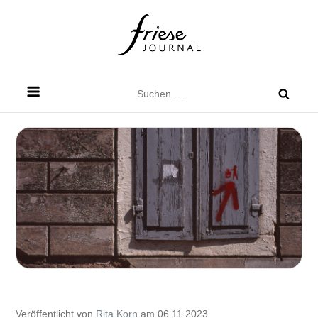
Skip
to
content
Friese Journal
Stadtteilzeitung für Dresden Friedrichstadt
Suchen
nach:
Veröffentlicht von
Rita Korn
am 06.11.2023