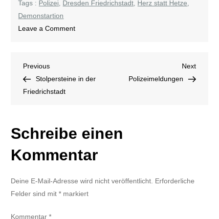
Tags :
Polizei
,
Dresden Friedrichstadt
,
Herz statt Hetze
,
Demonstartion
on
Leave a Comment
Gesicht
zeigen
Beitragsnavigation
Previous
Next
Previous
gegen
Next
Post
Post
Stolpersteine in der
Rechts
Polizeimeldungen
Friedrichstadt
Schreibe einen
Kommentar
Deine E-Mail-Adresse wird nicht veröffentlicht.
Erforderliche
Felder sind mit
*
markiert
Kommentar
*