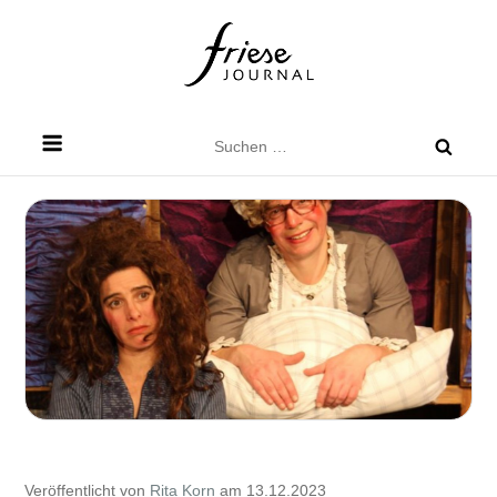
Skip
to
content
Friese Journal
Stadtteilzeitung für Dresden Friedrichstadt
Suchen
nach:
Veröffentlicht von
Rita Korn
am 13.12.2023