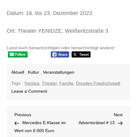
Datum: 16. bis 23. Dezember 2023
Ort: Theater YENIDZE, Weißeritzstraße 3
Lasst euch benachrichtigen oder benachrichtigt andere!
Aktuell
,
Kultur
,
Veranstaltungen
Tags :
Yenidze
,
Theater
,
Familie
,
Dresden Friedrichstadt
on
Leave a Comment
Frau
Holle
Beitragsnavigation
Previous
Next
Previous
–
Next
Post
Post
Mercedes E-Klasse im
YENIDZE
Adventsrätsel # 13
Wert von 6.000 Euro
Theater