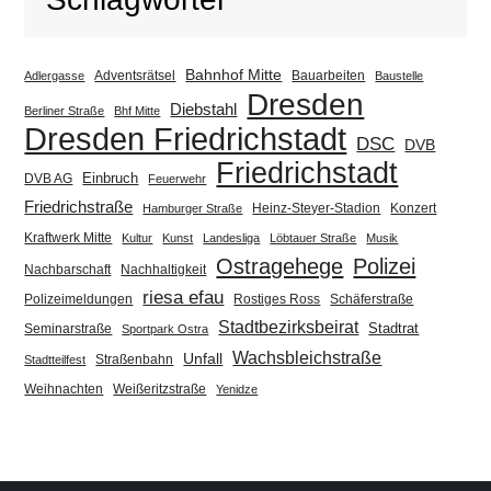
Bahnhof Mitte
Adventsrätsel
Bauarbeiten
Adlergasse
Baustelle
Dresden
Diebstahl
Berliner Straße
Bhf Mitte
Dresden Friedrichstadt
DSC
DVB
Friedrichstadt
Einbruch
DVB AG
Feuerwehr
Friedrichstraße
Heinz-Steyer-Stadion
Konzert
Hamburger Straße
Kraftwerk Mitte
Kultur
Kunst
Landesliga
Löbtauer Straße
Musik
Ostragehege
Polizei
Nachbarschaft
Nachhaltigkeit
riesa efau
Polizeimeldungen
Rostiges Ross
Schäferstraße
Stadtbezirksbeirat
Stadtrat
Seminarstraße
Sportpark Ostra
Wachsbleichstraße
Unfall
Straßenbahn
Stadtteilfest
Weihnachten
Weißeritzstraße
Yenidze