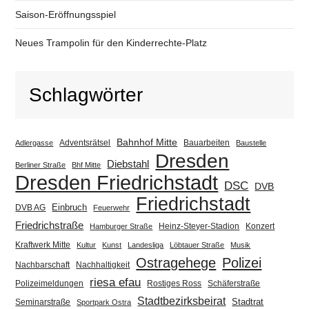
Saison-Eröffnungsspiel
Neues Trampolin für den Kinderrechte-Platz
Schlagwörter
Bahnhof Mitte
Adventsrätsel
Bauarbeiten
Adlergasse
Baustelle
Dresden
Diebstahl
Berliner Straße
Bhf Mitte
Dresden Friedrichstadt
DSC
DVB
Friedrichstadt
Einbruch
DVB AG
Feuerwehr
Friedrichstraße
Heinz-Steyer-Stadion
Konzert
Hamburger Straße
Kraftwerk Mitte
Kultur
Kunst
Landesliga
Löbtauer Straße
Musik
Ostragehege
Polizei
Nachbarschaft
Nachhaltigkeit
riesa efau
Polizeimeldungen
Rostiges Ross
Schäferstraße
Stadtbezirksbeirat
Stadtrat
Seminarstraße
Sportpark Ostra