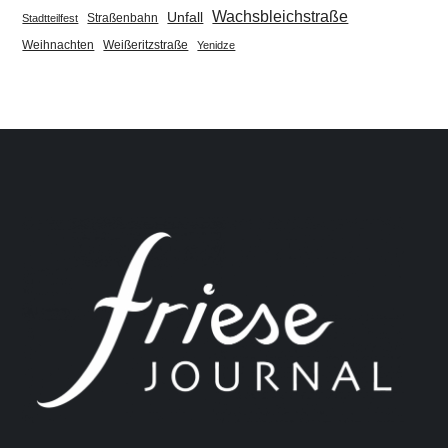
Wachsbleichstraße
Unfall
Straßenbahn
Stadtteilfest
Weihnachten
Weißeritzstraße
Yenidze