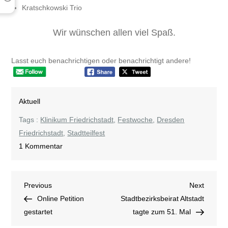
Kratschkowski Trio
Wir wünschen allen viel Spaß.
Lasst euch benachrichtigen oder benachrichtigt andere!
Aktuell
Tags :
Klinikum Friedrichstadt
,
Festwoche
,
Dresden
Friedrichstadt
,
Stadtteilfest
zu
1 Kommentar
Festwoche
Beitragsnavigation
Previous
Next
Previous
Next
Post
Post
Online Petition
Stadtbezirksbeirat Altstadt
gestartet
tagte zum 51. Mal