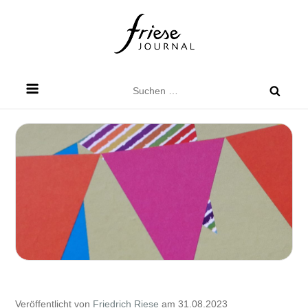
Skip
to
content
Friese Journal
Stadtteilzeitung für Dresden Friedrichstadt
Suchen
nach:
Veröffentlicht von
Friedrich Riese
am 31.08.2023