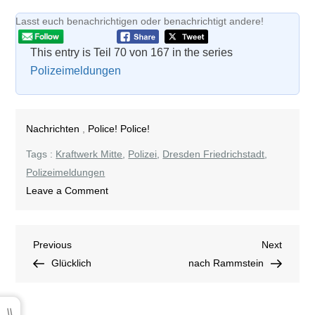
Lasst euch benachrichtigen oder benachrichtigt andere!
This entry is Teil 70 von 167 in the series
Polizeimeldungen
Nachrichten
,
Police! Police!
Tags :
Kraftwerk Mitte
,
Polizei
,
Dresden Friedrichstadt
,
Polizeimeldungen
on
Leave a Comment
Fast
keine
Beitragsnavigation
Previous
Next
Previous
Polizeimeldung
Next
Post
Post
Glücklich
nach Rammstein