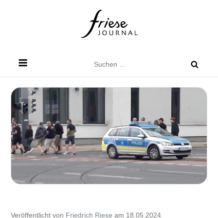
Skip
to
content
Friese Journal
Stadtteilzeitung für Dresden Friedrichstadt
Suchen
nach:
Veröffentlicht von
Friedrich Riese
am 18.05.2024