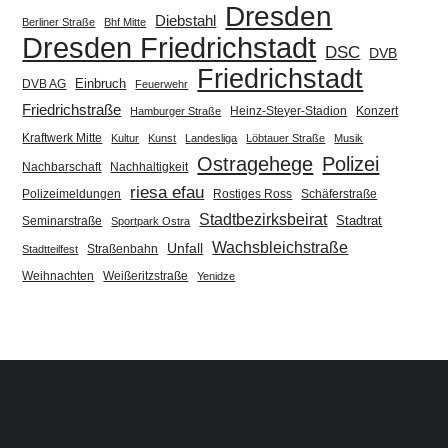
Dresden
Diebstahl
Berliner Straße
Bhf Mitte
Dresden Friedrichstadt
DSC
DVB
Friedrichstadt
Einbruch
DVB AG
Feuerwehr
Friedrichstraße
Heinz-Steyer-Stadion
Konzert
Hamburger Straße
Kraftwerk Mitte
Kultur
Kunst
Landesliga
Löbtauer Straße
Musik
Ostragehege
Polizei
Nachbarschaft
Nachhaltigkeit
riesa efau
Polizeimeldungen
Rostiges Ross
Schäferstraße
Stadtbezirksbeirat
Stadtrat
Seminarstraße
Sportpark Ostra
Wachsbleichstraße
Unfall
Straßenbahn
Stadtteilfest
Weihnachten
Weißeritzstraße
Yenidze