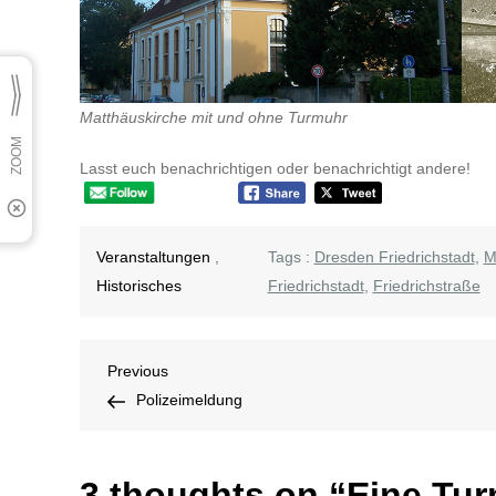
Matthäuskirche mit und ohne Turmuhr
Lasst euch benachrichtigen oder benachrichtigt andere!
Veranstaltungen
,
Tags :
Dresden Friedrichstadt
,
M
Historisches
Friedrichstadt
,
Friedrichstraße
Beitragsnavigation
Previous
Previous
Post
Polizeimeldung
3 thoughts on “
Eine Tur