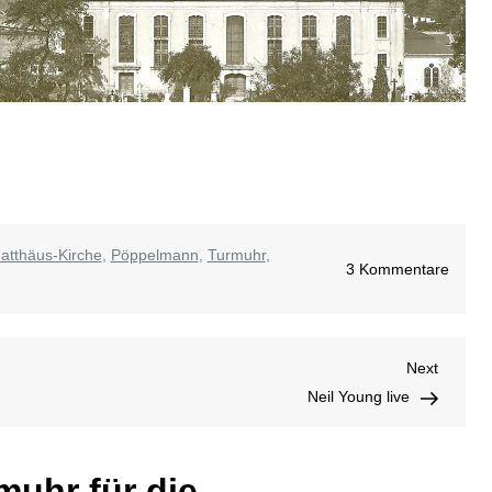
atthäus-Kirche
,
Pöppelmann
,
Turmuhr
,
zu
3 Kommentare
Eine
Turmu
für
Next
Next
die
Post
Neil Young live
Matth
muhr für die