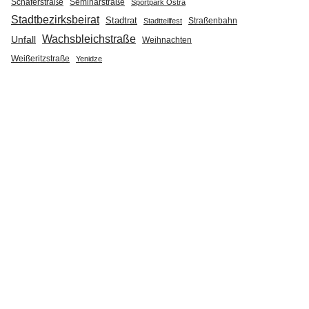
Seminarstraße
Schäferstraße
Sportpark Ostra
Stadtbezirksbeirat
Stadtrat
Straßenbahn
Stadtteilfest
Wachsbleichstraße
Unfall
Weihnachten
Weißeritzstraße
Yenidze
hr
äuskirche