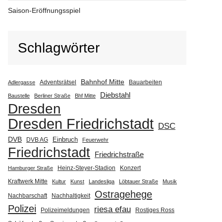
Saison-Eröffnungsspiel
Schlagwörter
Bahnhof Mitte
Adventsrätsel
Bauarbeiten
Adlergasse
Diebstahl
Baustelle
Berliner Straße
Bhf Mitte
Dresden
Dresden Friedrichstadt
DSC
DVB
Einbruch
DVB AG
Feuerwehr
Friedrichstadt
Friedrichstraße
Heinz-Steyer-Stadion
Konzert
Hamburger Straße
Kraftwerk Mitte
Kultur
Kunst
Landesliga
Löbtauer Straße
Musik
Ostragehege
Nachbarschaft
Nachhaltigkeit
Polizei
riesa efau
Polizeimeldungen
Rostiges Ross