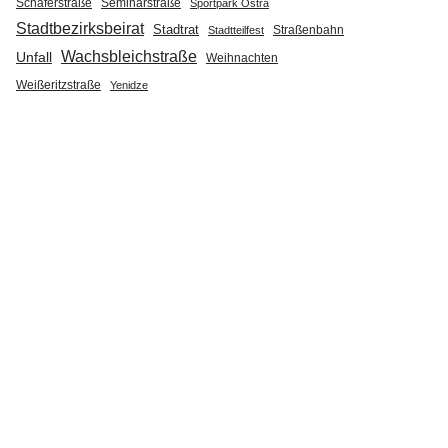
Seminarstraße
Schäferstraße
Sportpark Ostra
Stadtbezirksbeirat
Stadtrat
Straßenbahn
Stadtteilfest
Wachsbleichstraße
Unfall
Weihnachten
Weißeritzstraße
Yenidze