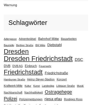
Warnung
Schlagwörter
Bahnhof Mitte
Adventsrätsel
Bauarbeiten
Adlergasse
Diebstahl
Baustelle
Berliner Straße
Bhf Mitte
Dresden
Dresden Friedrichstadt
DSC
DVB
Einbruch
DVB AG
Feuerwehr
Friedrichstadt
Friedrichstraße
Heinz-Steyer-Stadion
Konzert
Hamburger Straße
Kraftwerk Mitte
Kultur
Kunst
Landesliga
Löbtauer Straße
Musik
Ostragehege
Nachbarschaft
Nachhaltigkeit
Polizei
riesa efau
Polizeimeldungen
Rostiges Ross