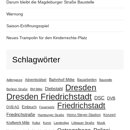
Darum bleibt die Magdeburger Straße Baustelle
Warnung
Saison-Eröffnungsspiel
Neues Trampolin für den Kinderrechte-Platz
Schlagwörter
Bahnhof Mitte
Adventsrätsel
Bauarbeiten
Adlergasse
Baustelle
Dresden
Diebstahl
Berliner Straße
Bhf Mitte
Dresden Friedrichstadt
DSC
DVB
Friedrichstadt
Einbruch
DVB AG
Feuerwehr
Friedrichstraße
Heinz-Steyer-Stadion
Konzert
Hamburger Straße
Kraftwerk Mitte
Kultur
Kunst
Landesliga
Löbtauer Straße
Musik