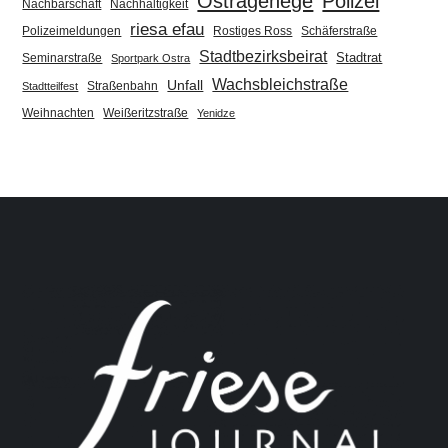
Ostragehege
Polizei
Nachbarschaft
Nachhaltigkeit
riesa efau
Polizeimeldungen
Rostiges Ross
Schäferstraße
Stadtbezirksbeirat
Stadtrat
Seminarstraße
Sportpark Ostra
Wachsbleichstraße
Unfall
Straßenbahn
Stadtteilfest
Weihnachten
Weißeritzstraße
Yenidze