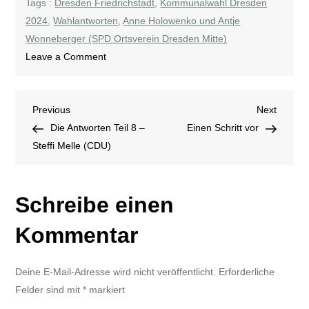
Tags :
Dresden Friedrichstadt
,
Kommunalwahl Dresden
2024
,
Wahlantworten
,
Anne Holowenko und Antje
Wonneberger (SPD Ortsverein Dresden Mitte)
on
Leave a Comment
Die
Antworten
Beitragsnavigation
Previous
Next
Previous
Teil
Next
Post
Post
Die Antworten Teil 8 –
9
Einen Schritt vor
Steffi Melle (CDU)
–
Anne
Holowenko
Schreibe einen
und
Antje
Kommentar
Wonneberger
(SPD
Ortsverein
Deine E-Mail-Adresse wird nicht veröffentlicht.
Erforderliche
Dresden
Felder sind mit
*
markiert
Mitte)