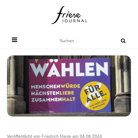
Skip
to
content
Friese Journal
Stadtteilzeitung für Dresden Friedrichstadt
Suchen
nach:
Veröffentlicht von
Friedrich Riese
am 04.06.2024