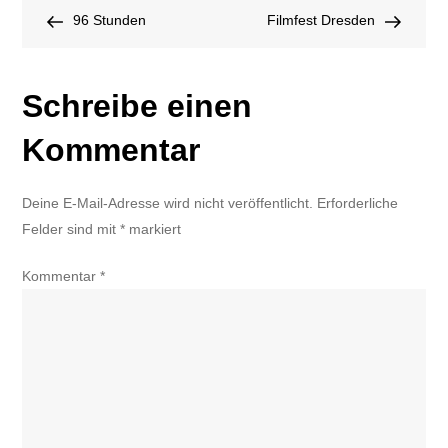
Beitragsnavigation
Post
Post
96 Stunden
Dresden
Filmfest Dresden
beginnt
Schreibe einen
Kommentar
Deine E-Mail-Adresse wird nicht veröffentlicht.
Erforderliche
Felder sind mit
*
markiert
Kommentar
*