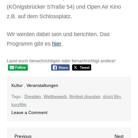
(KÖnigsbrücker STraße 54) und Open Air Kino
z.B. auf dem Schlossplatz.
Wir werden dabei sein und berichten. Das
Programm gibt es
hier
.
Lasst euch benachrichtigen oder benachrichtigt andere!
Kultur
,
Veranstaltungen
Tags :
Dresden
,
Wettbewerb
,
filmfest dresden
,
short film
,
kurzfilm
on
Leave a Comment
Das
36.
Previous
Next
Previous
Filmfest
Next