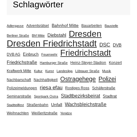
Schlagwörter
Bahnhof Mitte
Adventsrätsel
Bauarbeiten
Adlergasse
Baustelle
Dresden
Diebstahl
Berliner Straße
Bhf Mitte
Dresden Friedrichstadt
DSC
DVB
Friedrichstadt
Einbruch
DVB AG
Feuerwehr
Friedrichstraße
Heinz-Steyer-Stadion
Konzert
Hamburger Straße
Kraftwerk Mitte
Kultur
Kunst
Landesliga
Löbtauer Straße
Musik
Ostragehege
Polizei
Nachbarschaft
Nachhaltigkeit
riesa efau
Polizeimeldungen
Rostiges Ross
Schäferstraße
Stadtbezirksbeirat
Stadtrat
Seminarstraße
Sportpark Ostra
Wachsbleichstraße
Unfall
Straßenbahn
Stadtteilfest
Weihnachten
Weißeritzstraße
Yenidze