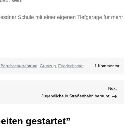
baut sein.
esdner Schule mit einer eigenen Tiefgarage für mehr
zu
,
Berufsschulzentrum
,
Grünzug
,
Friedrichstadt
1 Kommentar
Bauar
gestar
Next
Next
Post
Jugendliche in Straßenbahn beraubt
eiten gestartet
”