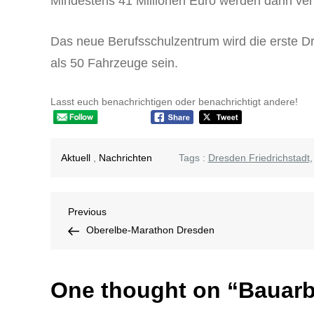
Mindestens 41 Millionen Euro werden dann ver
Das neue Berufsschulzentrum wird die erste Dr
als 50 Fahrzeuge sein.
Lasst euch benachrichtigen oder benachrichtigt andere!
Aktuell
,
Nachrichten
Tags :
Dresden Friedrichstadt
Beitragsnavigation
Previous
Previous
Post
Oberelbe-Marathon Dresden
One thought on “
Bauarb