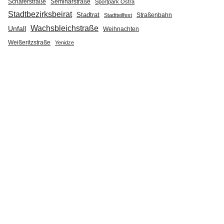
Seminarstraße
Schäferstraße
Sportpark Ostra
Stadtbezirksbeirat
Stadtrat
Straßenbahn
Stadtteilfest
Wachsbleichstraße
Unfall
Weihnachten
Weißeritzstraße
Yenidze