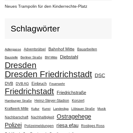
Neues Trampolin für den Kinderrechte-Platz
Schlagwörter
Bahnhof Mitte
Adventsrätsel
Bauarbeiten
Adlergasse
Diebstahl
Baustelle
Berliner Straße
Bhf Mitte
Dresden
Dresden Friedrichstadt
DSC
DVB
Einbruch
DVB AG
Feuerwehr
Friedrichstadt
Friedrichstraße
Heinz-Steyer-Stadion
Konzert
Hamburger Straße
Kraftwerk Mitte
Kultur
Kunst
Landesliga
Löbtauer Straße
Musik
Ostragehege
Nachbarschaft
Nachhaltigkeit
Polizei
riesa efau
Polizeimeldungen
Rostiges Ross