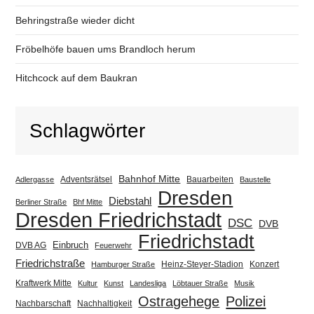
Behringstraße wieder dicht
Fröbelhöfe bauen ums Brandloch herum
Hitchcock auf dem Baukran
Schlagwörter
Bahnhof Mitte
Adventsrätsel
Bauarbeiten
Adlergasse
Baustelle
Dresden
Diebstahl
Berliner Straße
Bhf Mitte
Dresden Friedrichstadt
DSC
DVB
Friedrichstadt
Einbruch
DVB AG
Feuerwehr
Friedrichstraße
Heinz-Steyer-Stadion
Konzert
Hamburger Straße
Kraftwerk Mitte
Kultur
Kunst
Landesliga
Löbtauer Straße
Musik
Ostragehege
Polizei
Nachbarschaft
Nachhaltigkeit