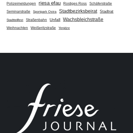
riesa efau
Polizeimeldungen
Rostiges Ross
Schäferstraße
Stadtbezirksbeirat
Stadtrat
Seminarstraße
Sportpark Ostra
Wachsbleichstraße
Unfall
Straßenbahn
Stadtteilfest
Weihnachten
Weißeritzstraße
Yenidze