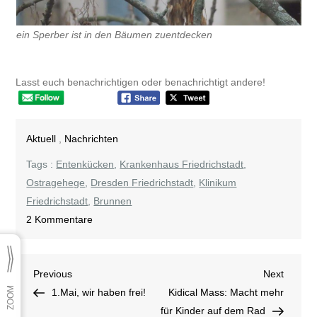
ein Sperber ist in den Bäumen zuentdecken
Lasst euch benachrichtigen oder benachrichtigt andere!
Aktuell
,
Nachrichten
Tags :
Entenkücken
,
Krankenhaus Friedrichstadt
,
Ostragehege
,
Dresden Friedrichstadt
,
Klinikum
Friedrichstadt
,
Brunnen
zu
2 Kommentare
Alle
meine
Beitragsnavigation
Previous
Next
Previous
Entchen
Next
Post
Post
1.Mai, wir haben frei!
Kidical Mass: Macht mehr
für Kinder auf dem Rad