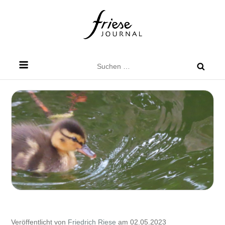
Skip
to
content
Friese Journal
Stadtteilzeitung für Dresden Friedrichstadt
Suchen
nach:
Veröffentlicht von
Friedrich Riese
am 02.05.2023