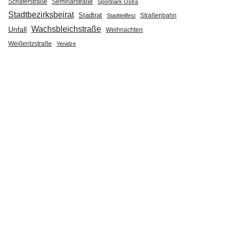
Seminarstraße
Schäferstraße
Sportpark Ostra
Stadtbezirksbeirat
Stadtrat
Straßenbahn
Stadtteilfest
Wachsbleichstraße
Unfall
Weihnachten
Weißeritzstraße
Yenidze
g