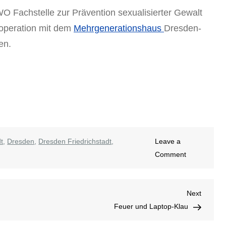
AWO Fachstelle zur Prävention sexualisierter Gewalt
operation mit dem
Mehrgenerationshaus
Dresden-
en.
dt
,
Dresden
,
Dresden Friedrichstadt
,
Leave a
on
Comment
Weltkinderta
2025
Next
Next
Post
Feuer und Laptop-Klau