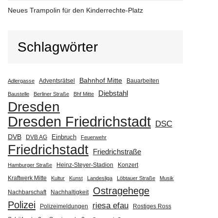
Neues Trampolin für den Kinderrechte-Platz
Schlagwörter
Bahnhof Mitte
Adventsrätsel
Bauarbeiten
Adlergasse
Diebstahl
Baustelle
Berliner Straße
Bhf Mitte
Dresden
Dresden Friedrichstadt
DSC
DVB
Einbruch
DVB AG
Feuerwehr
Friedrichstadt
Friedrichstraße
Heinz-Steyer-Stadion
Konzert
Hamburger Straße
Kraftwerk Mitte
Kultur
Kunst
Landesliga
Löbtauer Straße
Musik
Ostragehege
Nachbarschaft
Nachhaltigkeit
Polizei
riesa efau
Polizeimeldungen
Rostiges Ross