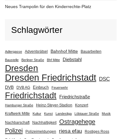
Neues Trampolin für den Kinderrechte-Platz
Schlagwörter
Bahnhof Mitte
Adventsrätsel
Bauarbeiten
Adlergasse
Diebstahl
Baustelle
Berliner Straße
Bhf Mitte
Dresden
Dresden Friedrichstadt
DSC
DVB
Einbruch
DVB AG
Feuerwehr
Friedrichstadt
Friedrichstraße
Heinz-Steyer-Stadion
Konzert
Hamburger Straße
Kraftwerk Mitte
Kultur
Kunst
Landesliga
Löbtauer Straße
Musik
Ostragehege
Nachbarschaft
Nachhaltigkeit
Polizei
riesa efau
Polizeimeldungen
Rostiges Ross