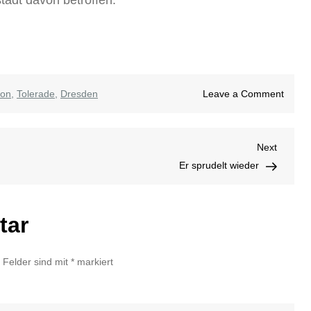
on
ion
,
Tolerade
,
Dresden
Leave a Comment
Tanzp
„Toler
Next
Next
blocki
Post
Er sprudelt wieder
die
Innen
tar
e Felder sind mit
*
markiert