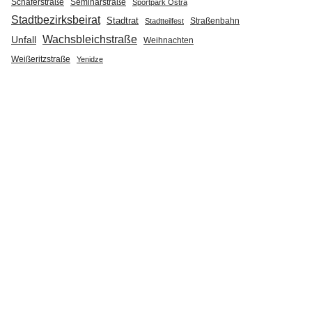
Seminarstraße
Schäferstraße
Sportpark Ostra
Stadtbezirksbeirat
Stadtrat
Straßenbahn
Stadtteilfest
Wachsbleichstraße
Unfall
Weihnachten
Weißeritzstraße
Yenidze