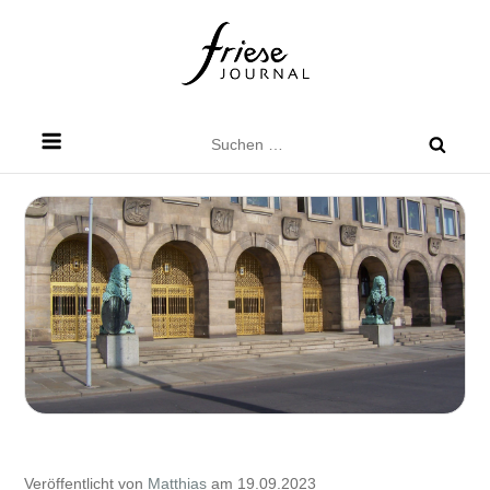
Skip
to
content
Friese Journal
Stadtteilzeitung für Dresden Friedrichstadt
Suchen
nach:
Veröffentlicht von
Matthias
am 19.09.2023