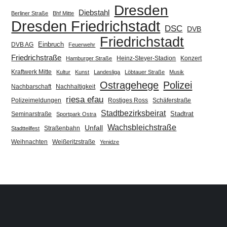
Dresden
Diebstahl
Berliner Straße
Bhf Mitte
Dresden Friedrichstadt
DSC
DVB
Friedrichstadt
Einbruch
DVB AG
Feuerwehr
Friedrichstraße
Heinz-Steyer-Stadion
Konzert
Hamburger Straße
Kraftwerk Mitte
Kultur
Kunst
Landesliga
Löbtauer Straße
Musik
Ostragehege
Polizei
Nachbarschaft
Nachhaltigkeit
riesa efau
Polizeimeldungen
Rostiges Ross
Schäferstraße
Stadtbezirksbeirat
Stadtrat
Seminarstraße
Sportpark Ostra
Wachsbleichstraße
Unfall
Straßenbahn
Stadtteilfest
Weihnachten
Weißeritzstraße
Yenidze