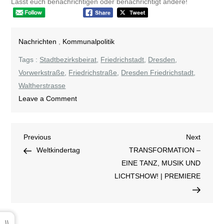
Lasst euch benachrichtigen oder benachrichtigt andere!
Nachrichten
,
Kommunalpolitik
Tags :
Stadtbezirksbeirat
,
Friedrichstadt
,
Dresden
,
Vorwerkstraße
,
Friedrichstraße
,
Dresden Friedrichstadt
,
Waltherstrasse
on
Leave a Comment
Stadtbezirksbeirat
Altstadt
Beitragsnavigation
Previous
Next
Previous
tagt
Next
Post
Post
Weltkindertag
am
TRANSFORMATION –
Mittwoch
EINE TANZ, MUSIK UND
LICHTSHOW! | PREMIERE