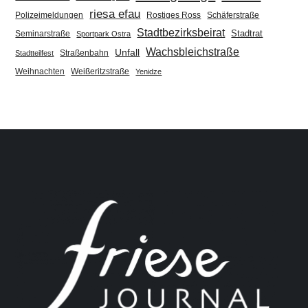
riesa efau
Polizeimeldungen
Rostiges Ross
Schäferstraße
Stadtbezirksbeirat
Stadtrat
Seminarstraße
Sportpark Ostra
Wachsbleichstraße
Unfall
Straßenbahn
Stadtteilfest
Weihnachten
Weißeritzstraße
Yenidze