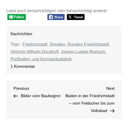
Lasst euch benachrichtigen oder benachrichtigt andere!
Nachrichten
Tags :
Friedrichstadt
,
Dresden
,
Dresden Friedrichstadt
,
Heinrich Wilhelm Dursthoff
,
Johann Ludwig Bramsch
,
Preßhefen- und Kornspiritusfabrik
zu
1 Kommentar
Preßhefen-
und
Beitragsnavigation
Previous
Next
Previous
Kornspiritusfabrik
Next
Post
Post
Bilder vom Baubeginn
J.
Baden in der Friedrichstadt
L.
– vom Feldscher bis zum
Bramsch
Volksbad