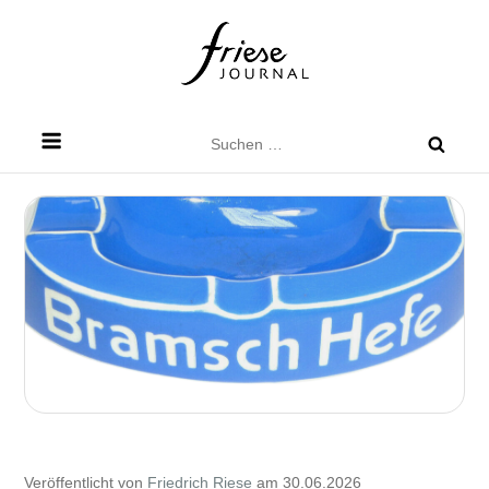
Skip
to
content
Friese Journal
Stadtteilzeitung für Dresden Friedrichstadt
Suchen
nach:
Veröffentlicht von
Friedrich Riese
am 30.06.2026