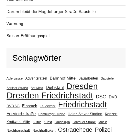
Darum bleibt die Magdeburger Straße Baustelle
Warnung
Saison-Eröffnungsspiel
Schlagwörter
Bahnhof Mitte
Adventsrätsel
Bauarbeiten
Adlergasse
Baustelle
Dresden
Diebstahl
Berliner Straße
Bhf Mitte
Dresden Friedrichstadt
DSC
DVB
Friedrichstadt
Einbruch
DVB AG
Feuerwehr
Friedrichstraße
Heinz-Steyer-Stadion
Konzert
Hamburger Straße
Kraftwerk Mitte
Kultur
Kunst
Landesliga
Löbtauer Straße
Musik
Ostragehege
Polizei
Nachbarschaft
Nachhaltigkeit