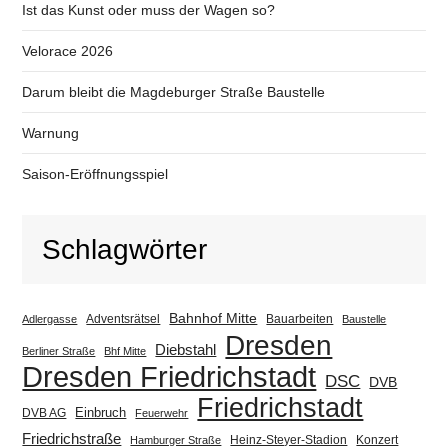
Ist das Kunst oder muss der Wagen so?
Velorace 2026
Darum bleibt die Magdeburger Straße Baustelle
Warnung
Saison-Eröffnungsspiel
Schlagwörter
Bahnhof Mitte
Adventsrätsel
Bauarbeiten
Adlergasse
Baustelle
Dresden
Diebstahl
Berliner Straße
Bhf Mitte
Dresden Friedrichstadt
DSC
DVB
Friedrichstadt
Einbruch
DVB AG
Feuerwehr
Friedrichstraße
Heinz-Steyer-Stadion
Konzert
Hamburger Straße