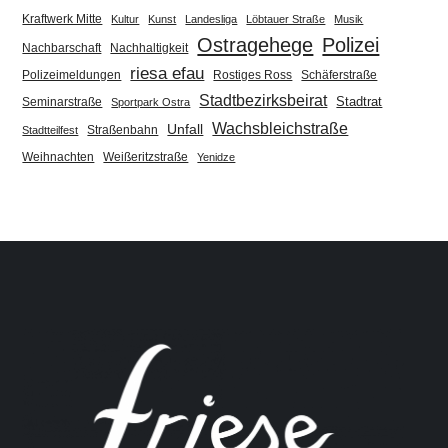
Kraftwerk Mitte
Kultur
Kunst
Landesliga
Löbtauer Straße
Musik
Ostragehege
Polizei
Nachbarschaft
Nachhaltigkeit
riesa efau
Polizeimeldungen
Rostiges Ross
Schäferstraße
Stadtbezirksbeirat
Stadtrat
Seminarstraße
Sportpark Ostra
Wachsbleichstraße
Unfall
Straßenbahn
Stadtteilfest
Weihnachten
Weißeritzstraße
Yenidze