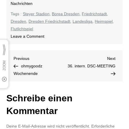
Nachrichten
Tags :
Steyer Stadion
,
Borea Dresden
,
Friedrichstadt
,
Dresden
,
Dresden Friedrichstadt
,
Landesliga
,
Heimspiel
,
Flutlichtspiel
on
Leave a Comment
Pflichtsieg
gefordert
Beitragsnavigation
Previous
Next
Previous
Next
Post
Post
ohmygoodz
36. intern. DSC-MEETING
Wochenende
Schreibe einen
Kommentar
Deine E-Mail-Adresse wird nicht veröffentlicht.
Erforderliche