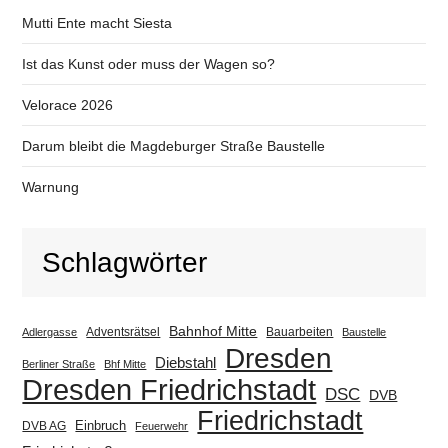
Mutti Ente macht Siesta
Ist das Kunst oder muss der Wagen so?
Velorace 2026
Darum bleibt die Magdeburger Straße Baustelle
Warnung
Schlagwörter
Bahnhof Mitte
Adventsrätsel
Bauarbeiten
Adlergasse
Baustelle
Dresden
Diebstahl
Berliner Straße
Bhf Mitte
Dresden Friedrichstadt
DSC
DVB
Friedrichstadt
Einbruch
DVB AG
Feuerwehr