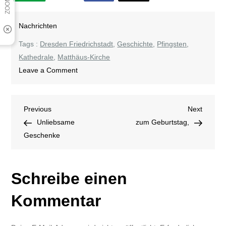
Nachrichten
Tags :
Dresden Friedrichstadt
,
Geschichte
,
Pfingsten
,
Kathedrale
,
Matthäus-Kirche
on
Leave a Comment
Pfingsten
Beitragsnavigation
Previous
Next
Previous
Next
Post
Post
Unliebsame
zum Geburtstag,
Geschenke
Schreibe einen
Kommentar