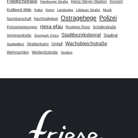
Friedrichstraße
Heinz-Steyer-Stadion
Konzert
Hamburger Straße
Kraftwerk Mitte
Kultur
Kunst
Landesliga
Löbtauer Straße
Musik
Ostragehege
Polizei
Nachbarschaft
Nachhaltigkeit
riesa efau
Polizeimeldungen
Rostiges Ross
Schäferstraße
Stadtbezirksbeirat
Stadtrat
Seminarstraße
Sportpark Ostra
Wachsbleichstraße
Unfall
Straßenbahn
Stadtteilfest
Weihnachten
Weißeritzstraße
Yenidze