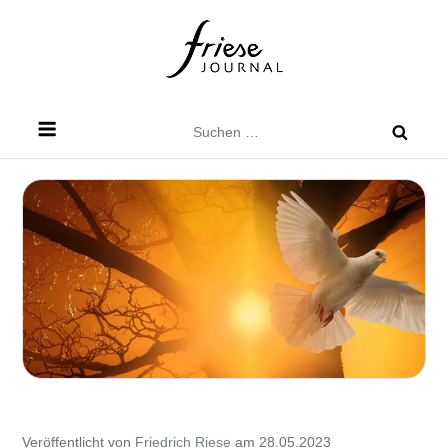
Skip
to
content
Friese Journal
Stadtteilzeitung für Dresden Friedrichstadt
Suchen
nach:
Veröffentlicht von
Friedrich Riese
am 28.05.2023