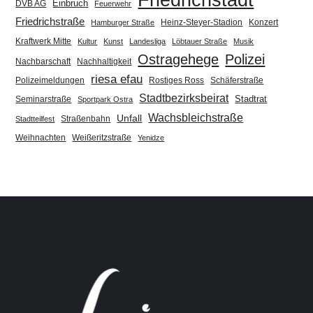
Einbruch
DVB AG
Feuerwehr
Friedrichstraße
Heinz-Steyer-Stadion
Konzert
Hamburger Straße
Kraftwerk Mitte
Kultur
Kunst
Landesliga
Löbtauer Straße
Musik
Ostragehege
Polizei
Nachbarschaft
Nachhaltigkeit
riesa efau
Polizeimeldungen
Rostiges Ross
Schäferstraße
Stadtbezirksbeirat
Stadtrat
Seminarstraße
Sportpark Ostra
Wachsbleichstraße
Unfall
Straßenbahn
Stadtteilfest
Weihnachten
Weißeritzstraße
Yenidze