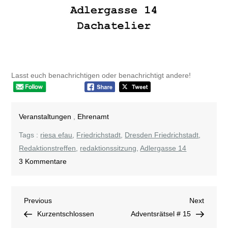
Lasst euch benachrichtigen oder benachrichtigt andere!
Veranstaltungen
,
Ehrenamt
Tags :
riesa efau
,
Friedrichstadt
,
Dresden Friedrichstadt
,
Redaktionstreffen
,
redaktionssitzung
,
Adlergasse 14
zu
3 Kommentare
Komm
vorbei
Beitragsnavigation
Previous
Next
Previous
zur
Next
Post
Post
Kurzentschlossen
öffentlichen
Adventsrätsel # 15
Redaktionssitzung