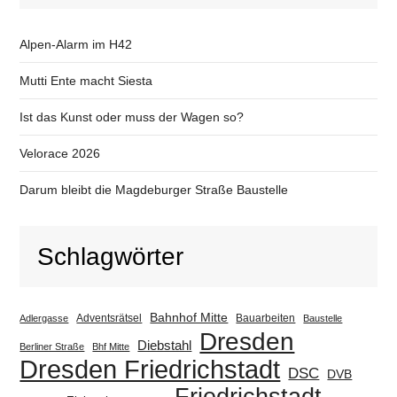
Alpen-Alarm im H42
Mutti Ente macht Siesta
Ist das Kunst oder muss der Wagen so?
Velorace 2026
Darum bleibt die Magdeburger Straße Baustelle
Schlagwörter
Bahnhof Mitte
Adventsrätsel
Bauarbeiten
Adlergasse
Baustelle
Dresden
Diebstahl
Berliner Straße
Bhf Mitte
Dresden Friedrichstadt
DSC
DVB
Friedrichstadt