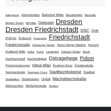
Bahnhof Mitte
Adventsrätsel
Bauarbeiten
Adlergasse
Baustelle
Dresden
Diebstahl
Berliner Straße
Bhf Mitte
Dresden Friedrichstadt
DSC
DVB
Friedrichstadt
Einbruch
DVB AG
Feuerwehr
Friedrichstraße
Heinz-Steyer-Stadion
Konzert
Hamburger Straße
Kraftwerk Mitte
Kultur
Kunst
Landesliga
Löbtauer Straße
Musik
Ostragehege
Polizei
Nachbarschaft
Nachhaltigkeit
riesa efau
Polizeimeldungen
Rostiges Ross
Schäferstraße
Stadtbezirksbeirat
Stadtrat
Seminarstraße
Sportpark Ostra
Wachsbleichstraße
Unfall
Straßenbahn
Stadtteilfest
Weihnachten
Weißeritzstraße
Yenidze