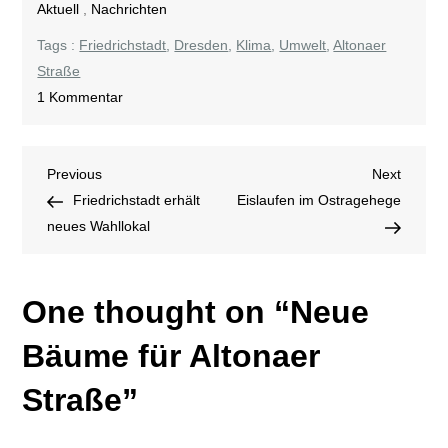
Aktuell
,
Nachrichten
Tags :
Friedrichstadt
,
Dresden
,
Klima
,
Umwelt
,
Altonaer
Straße
zu
1 Kommentar
Neue
Bäume
Beitragsnavigation
Previous
Next
Previous
für
Next
Post
Post
Friedrichstadt erhält
Altonaer
Eislaufen im Ostragehege
neues Wahllokal
Straße
One thought on “
Neue
Bäume für Altonaer
Straße
”