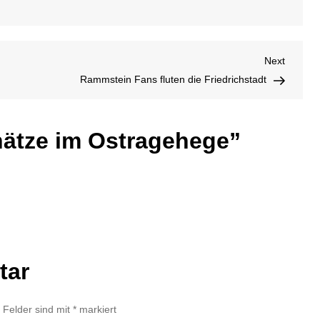
Natur
im
Ostra
Next
Next
Post
Rammstein Fans fluten die Friedrichstadt
hätze im Ostragehege
”
tar
e Felder sind mit
*
markiert