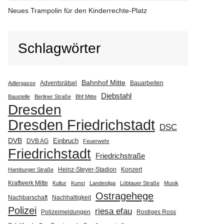
Neues Trampolin für den Kinderrechte-Platz
Schlagwörter
Bahnhof Mitte
Adventsrätsel
Bauarbeiten
Adlergasse
Diebstahl
Baustelle
Berliner Straße
Bhf Mitte
Dresden
Dresden Friedrichstadt
DSC
DVB
Einbruch
DVB AG
Feuerwehr
Friedrichstadt
Friedrichstraße
Heinz-Steyer-Stadion
Konzert
Hamburger Straße
Kraftwerk Mitte
Kultur
Kunst
Landesliga
Löbtauer Straße
Musik
Ostragehege
Nachbarschaft
Nachhaltigkeit
Polizei
riesa efau
Polizeimeldungen
Rostiges Ross