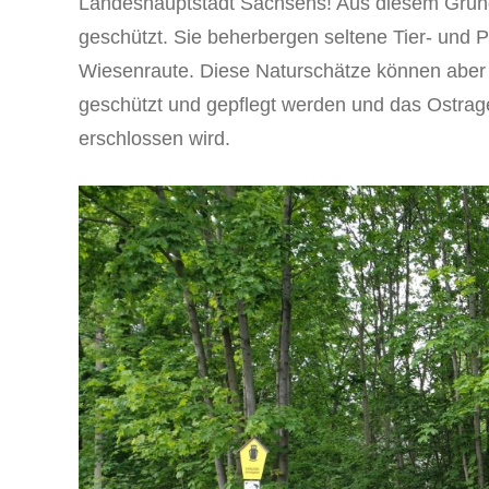
Landeshauptstadt Sachsens! Aus diesem Grund
geschützt. Sie beherbergen seltene Tier- und 
Wiesenraute. Diese Naturschätze können aber 
geschützt und gepflegt werden und das Ostrage
erschlossen wird.