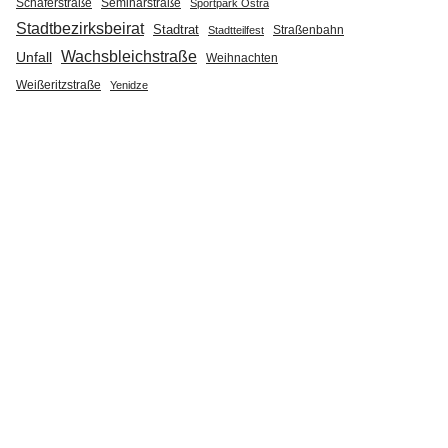
Seminarstraße
Schäferstraße
Sportpark Ostra
Stadtbezirksbeirat
Stadtrat
Straßenbahn
Stadtteilfest
Wachsbleichstraße
Unfall
Weihnachten
Weißeritzstraße
Yenidze