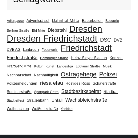
Bahnhof Mitte
Adventsrätsel
Bauarbeiten
Adlergasse
Baustelle
Dresden
Diebstahl
Berliner Straße
Bhf Mitte
Dresden Friedrichstadt
DSC
DVB
Friedrichstadt
Einbruch
DVB AG
Feuerwehr
Friedrichstraße
Heinz-Steyer-Stadion
Konzert
Hamburger Straße
Kraftwerk Mitte
Kultur
Kunst
Landesliga
Löbtauer Straße
Musik
Ostragehege
Polizei
Nachbarschaft
Nachhaltigkeit
riesa efau
Polizeimeldungen
Rostiges Ross
Schäferstraße
Stadtbezirksbeirat
Stadtrat
Seminarstraße
Sportpark Ostra
Wachsbleichstraße
Unfall
Straßenbahn
Stadtteilfest
Weihnachten
Weißeritzstraße
Yenidze