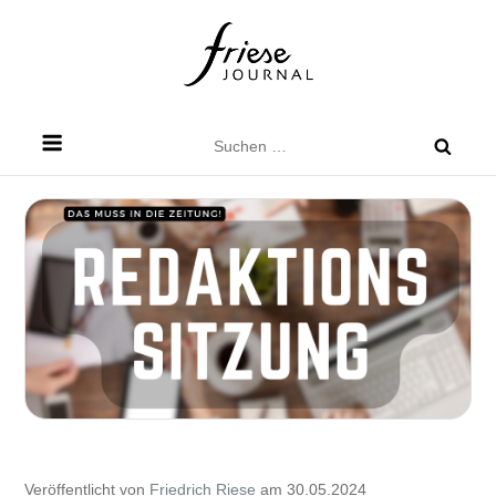
Skip
to
content
Friese Journal
Stadtteilzeitung für Dresden Friedrichstadt
Suchen
nach:
Veröffentlicht von
Friedrich Riese
am 30.05.2024