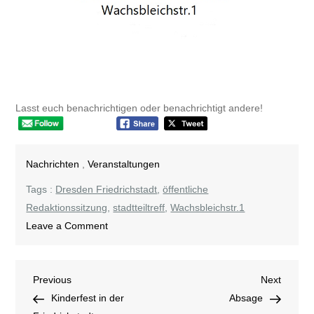
Lasst euch benachrichtigen oder benachrichtigt andere!
Nachrichten
,
Veranstaltungen
Tags :
Dresden Friedrichstadt
,
öffentliche
Redaktionssitzung
,
stadtteiltreff
,
Wachsbleichstr.1
on
Leave a Comment
Lust
mitzumachen?
Beitragsnavigation
Previous
Next
Previous
Next
Post
Post
Kinderfest in der
Absage