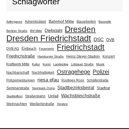
Schlagwörter
Bahnhof Mitte
Adventsrätsel
Bauarbeiten
Adlergasse
Baustelle
Dresden
Diebstahl
Berliner Straße
Bhf Mitte
Dresden Friedrichstadt
DSC
DVB
Friedrichstadt
Einbruch
DVB AG
Feuerwehr
Friedrichstraße
Heinz-Steyer-Stadion
Konzert
Hamburger Straße
Kraftwerk Mitte
Kultur
Kunst
Landesliga
Löbtauer Straße
Musik
Ostragehege
Polizei
Nachbarschaft
Nachhaltigkeit
riesa efau
Polizeimeldungen
Rostiges Ross
Schäferstraße
Stadtbezirksbeirat
Stadtrat
Seminarstraße
Sportpark Ostra
Wachsbleichstraße
Unfall
Straßenbahn
Stadtteilfest
Weihnachten
Weißeritzstraße
Yenidze