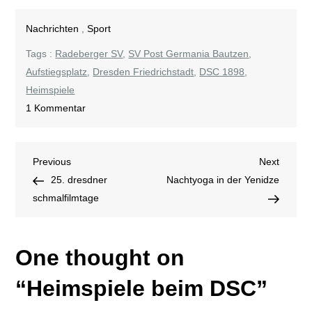
Nachrichten
,
Sport
Tags :
Radeberger SV
,
SV Post Germania Bautzen
,
Aufstiegsplatz
,
Dresden Friedrichstadt
,
DSC 1898
,
Heimspiele
zu
1 Kommentar
Heimspiele
beim
Beitragsnavigation
Previous
Next
Previous
DSC
Next
Post
Post
25. dresdner
Nachtyoga in der Yenidze
schmalfilmtage
One thought on
“
Heimspiele beim DSC
”