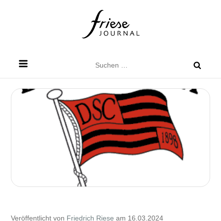
Skip
to
content
Friese Journal
Stadtteilzeitung für Dresden Friedrichstadt
Suchen
nach:
Veröffentlicht von
Friedrich Riese
am 16.03.2024