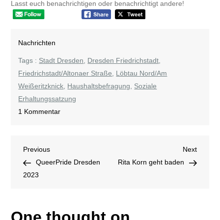
Lasst euch benachrichtigen oder benachrichtigt andere!
Nachrichten
Tags :
Stadt Dresden
,
Dresden Friedrichstadt
,
Friedrichstadt/Altonaer Straße
,
Löbtau Nord/Am
Weißeritzknick
,
Haushaltsbefragung
,
Soziale
Erhaltungssatzung
zu
1 Kommentar
Haushaltsbefragung
Beitragsnavigation
Previous
Next
Previous
Next
Post
Post
QueerPride Dresden
Rita Korn geht baden
2023
One thought on