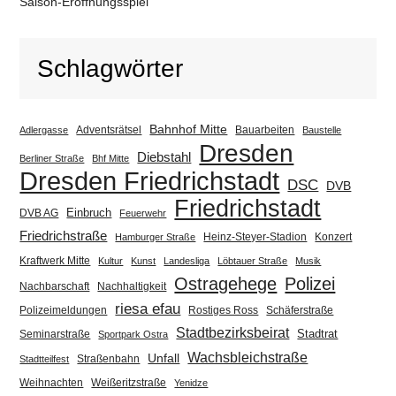
Saison-Eröffnungsspiel
Schlagwörter
Bahnhof Mitte
Adventsrätsel
Bauarbeiten
Adlergasse
Baustelle
Dresden
Diebstahl
Berliner Straße
Bhf Mitte
Dresden Friedrichstadt
DSC
DVB
Friedrichstadt
Einbruch
DVB AG
Feuerwehr
Friedrichstraße
Heinz-Steyer-Stadion
Konzert
Hamburger Straße
Kraftwerk Mitte
Kultur
Kunst
Landesliga
Löbtauer Straße
Musik
Ostragehege
Polizei
Nachbarschaft
Nachhaltigkeit
riesa efau
Polizeimeldungen
Rostiges Ross
Schäferstraße
Stadtbezirksbeirat
Stadtrat
Seminarstraße
Sportpark Ostra
Wachsbleichstraße
Unfall
Straßenbahn
Stadtteilfest
Weihnachten
Weißeritzstraße
Yenidze