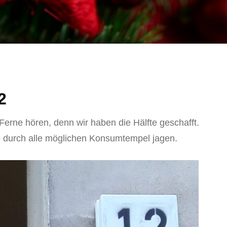
2
erne hören, denn wir haben die Hälfte geschafft.
 durch alle möglichen Konsumtempel jagen.