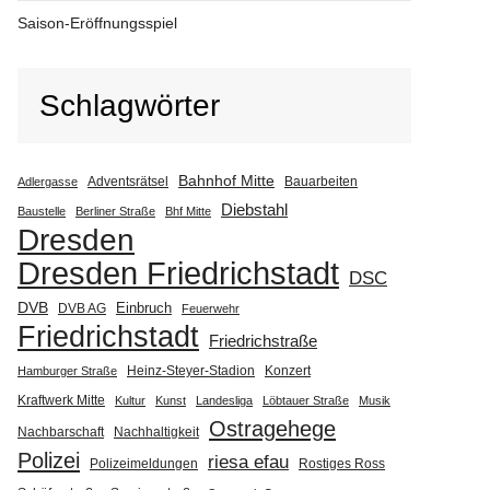
Saison-Eröffnungsspiel
Schlagwörter
Bahnhof Mitte
Adventsrätsel
Bauarbeiten
Adlergasse
Diebstahl
Baustelle
Berliner Straße
Bhf Mitte
Dresden
Dresden Friedrichstadt
DSC
DVB
Einbruch
DVB AG
Feuerwehr
Friedrichstadt
Friedrichstraße
Heinz-Steyer-Stadion
Konzert
Hamburger Straße
Kraftwerk Mitte
Kultur
Kunst
Landesliga
Löbtauer Straße
Musik
Ostragehege
Nachbarschaft
Nachhaltigkeit
Polizei
riesa efau
Polizeimeldungen
Rostiges Ross