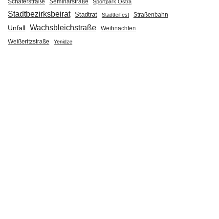
Seminarstraße
Schäferstraße
Sportpark Ostra
Stadtbezirksbeirat
Stadtrat
Straßenbahn
Stadtteilfest
Wachsbleichstraße
Unfall
Weihnachten
Weißeritzstraße
Yenidze
srätsel