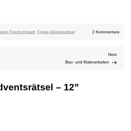
zu
den Friedrichstadt
,
Friese Adventsrätsel
2 Kommentare
Friese
Advent
Next
Next
–
Post
Bau- und Malerarbeiten
12
dventsrätsel – 12
”