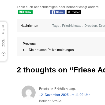
Lasst euch benachrichtigen oder benachrichtigt andere!
Nachrichten
Tags :
Friedrichstadt
,
Dresden
,
Dres
Beitragsnavigation
Previous
Previous
Post
Die neusten Polizeimeldungen
2 thoughts on “
Friese A
Friedolin Fröhlich
sagt:
12. Dezember 2025 um 11:09 Uhr
Berliner Straße