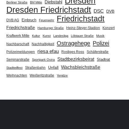
Dresden
Diebstahl
Berliner Straße
Bhf Mitte
Dresden Friedrichstadt
DSC
DVB
Friedrichstadt
Einbruch
DVB AG
Feuerwehr
Friedrichstraße
Heinz-Steyer-Stadion
Konzert
Hamburger Straße
Kraftwerk Mitte
Kultur
Kunst
Landesliga
Löbtauer Straße
Musik
Ostragehege
Polizei
Nachbarschaft
Nachhaltigkeit
riesa efau
Polizeimeldungen
Rostiges Ross
Schäferstraße
Stadtbezirksbeirat
Stadtrat
Seminarstraße
Sportpark Ostra
Wachsbleichstraße
Unfall
Straßenbahn
Stadtteilfest
Weihnachten
Weißeritzstraße
Yenidze