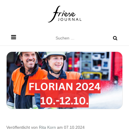
Skip
to
content
Friese Journal
Stadtteilzeitung für Dresden Friedrichstadt
Suchen
nach:
Veröffentlicht von
Rita Korn
am 07.10.2024