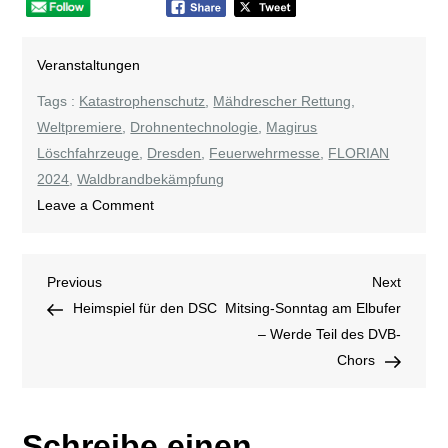
Veranstaltungen
Tags :
Katastrophenschutz
,
Mähdrescher Rettung
,
Weltpremiere
,
Drohnentechnologie
,
Magirus
Löschfahrzeuge
,
Dresden
,
Feuerwehrmesse
,
FLORIAN
2024
,
Waldbrandbekämpfung
on
Leave a Comment
Feuerwehrmesse
FLORIAN
Beitragsnavigation
Previous
Next
Previous
2024
Next
Post
Post
Heimspiel für den DSC
Mitsing-Sonntag am Elbufer
– Werde Teil des DVB-
Chors
Schreibe einen