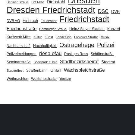
Dresden
Diebstahl
Berliner Straße
Bhf Mitte
Dresden Friedrichstadt
DSC
DVB
Friedrichstadt
Einbruch
DVB AG
Feuerwehr
Friedrichstraße
Heinz-Steyer-Stadion
Konzert
Hamburger Straße
Kraftwerk Mitte
Kultur
Kunst
Landesliga
Löbtauer Straße
Musik
Ostragehege
Polizei
Nachbarschaft
Nachhaltigkeit
riesa efau
Polizeimeldungen
Rostiges Ross
Schäferstraße
Stadtbezirksbeirat
Stadtrat
Seminarstraße
Sportpark Ostra
Wachsbleichstraße
Unfall
Straßenbahn
Stadtteilfest
Weihnachten
Weißeritzstraße
Yenidze