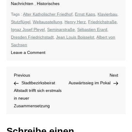
Nachrichten
,
Historisches
Tags :
Alter Katholischer Friedhof
,
Ernst Kaps
,
Klavierbau
,
Stutzflügel
,
Weltausstellung
,
Henry Herz
,
Friedrichstraße
,
Ignaz Josef Pleyel
,
Seminarstraße
,
Sébastien Erard
,
Dresden Friedrichstadt
,
Jean Louis Boisselot
,
Albert von
Sachsen
on
Leave a Comment
Ernst
Kaps
Beitragsnavigation
Previous
Next
Previous
Next
Post
Post
Stadtbezirksbeirat
Auswärtssieg im Pokal
Altstadt trifft sich erstmals
in neuer
Zusammensetzung
Schreibe einen