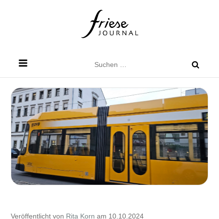
Skip
to
content
Friese Journal
Stadtteilzeitung für Dresden Friedrichstadt
Suchen
nach:
Veröffentlicht von
Rita Korn
am 10.10.2024