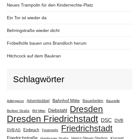
Neues Trampolin für den Kinderrechte-Platz
Ein Tor ist wieder da
Behringstraße wieder dicht
Fröbelhöfe bauen ums Brandloch herum
Hitchcock auf dem Baukran
Schlagwörter
Bahnhof Mitte
Adventsrätsel
Bauarbeiten
Adlergasse
Baustelle
Dresden
Diebstahl
Berliner Straße
Bhf Mitte
Dresden Friedrichstadt
DSC
DVB
Friedrichstadt
Einbruch
DVB AG
Feuerwehr
Friedrichstraße
Heinz-Steyer-Stadion
Konzert
Hamburger Straße