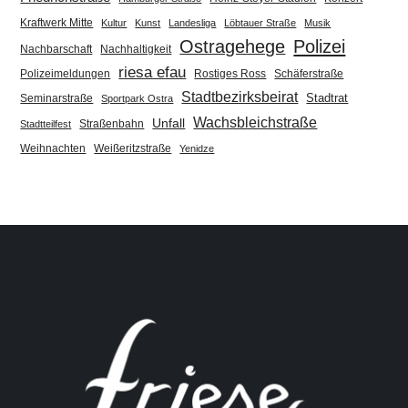
Kraftwerk Mitte
Kultur
Kunst
Landesliga
Löbtauer Straße
Musik
Ostragehege
Polizei
Nachbarschaft
Nachhaltigkeit
riesa efau
Polizeimeldungen
Rostiges Ross
Schäferstraße
Stadtbezirksbeirat
Stadtrat
Seminarstraße
Sportpark Ostra
Wachsbleichstraße
Unfall
Straßenbahn
Stadtteilfest
Weihnachten
Weißeritzstraße
Yenidze