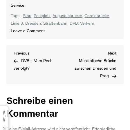
Service
Tags :
Stau
,
Postplatz
,
Augustusbrücke
,
Carolabrücke
,
Linie 8
,
Dresden
,
Straßenbahn
,
DVB
,
Verkehr
on
Leave a Comment
DVB
im
Beitragsnavigation
Previous
Next
Previous
Stau
Next
Post
Post
DVB – Vom Pech
Musikalische Brücke
verfolgt?
zwischen Dresden und
Prag
Schreibe einen
Kommentar
Deine E-Mail-Adresse wird nicht veröffentlicht.
Erforderliche