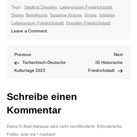
Tags :
Stadtrat Dresden
,
Lebensraum Friedrichstadt
,
Dialog
,
Beteiligung
,
Susanne Krause
,
Grüne
,
Initiative
Lebensraum Friedrichstadt
,
Dresden Friedrichstadt
on
Leave a Comment
Dialog
Beitragsnavigation
Previous
Next
Previous
Next
Post
Post
Tschechisch-Deutsche
IG Historische
Kulturtage 2023
Friedrichstadt
Schreibe einen
Kommentar
Deine E-Mail-Adresse wird nicht veröffentlicht.
Erforderliche
Felder sind mit
*
markiert