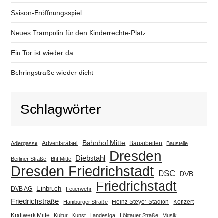
Saison-Eröffnungsspiel
Neues Trampolin für den Kinderrechte-Platz
Ein Tor ist wieder da
Behringstraße wieder dicht
Schlagwörter
Bahnhof Mitte
Adventsrätsel
Bauarbeiten
Adlergasse
Baustelle
Dresden
Diebstahl
Berliner Straße
Bhf Mitte
Dresden Friedrichstadt
DSC
DVB
Friedrichstadt
Einbruch
DVB AG
Feuerwehr
Friedrichstraße
Heinz-Steyer-Stadion
Konzert
Hamburger Straße
Kraftwerk Mitte
Kultur
Kunst
Landesliga
Löbtauer Straße
Musik