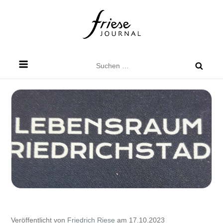
Skip
to
content
Friese Journal
Stadtteilzeitung für Dresden Friedrichstadt
Suchen
nach:
Veröffentlicht von
Friedrich Riese
am 17.10.2023