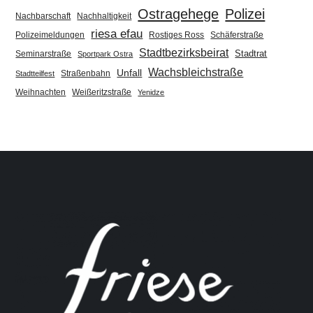
Ostragehege
Polizei
Nachbarschaft
Nachhaltigkeit
riesa efau
Polizeimeldungen
Rostiges Ross
Schäferstraße
Stadtbezirksbeirat
Stadtrat
Seminarstraße
Sportpark Ostra
Wachsbleichstraße
Unfall
Straßenbahn
Stadtteilfest
Weihnachten
Weißeritzstraße
Yenidze