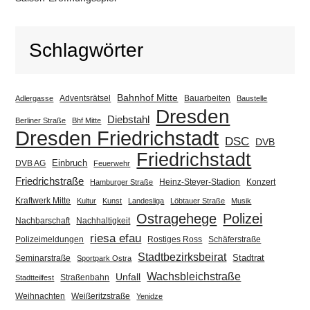
Schlagwörter
Bahnhof Mitte
Adventsrätsel
Bauarbeiten
Adlergasse
Baustelle
Dresden
Diebstahl
Berliner Straße
Bhf Mitte
Dresden Friedrichstadt
DSC
DVB
Friedrichstadt
Einbruch
DVB AG
Feuerwehr
Friedrichstraße
Heinz-Steyer-Stadion
Konzert
Hamburger Straße
Kraftwerk Mitte
Kultur
Kunst
Landesliga
Löbtauer Straße
Musik
Ostragehege
Polizei
Nachbarschaft
Nachhaltigkeit
riesa efau
Polizeimeldungen
Rostiges Ross
Schäferstraße
Stadtbezirksbeirat
Stadtrat
Seminarstraße
Sportpark Ostra
Wachsbleichstraße
Unfall
Straßenbahn
Stadtteilfest
Weihnachten
Weißeritzstraße
Yenidze