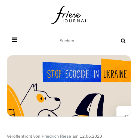
Skip
to
content
Friese Journal
Stadtteilzeitung für Dresden Friedrichstadt
Suchen
nach:
Veröffentlicht von
Friedrich Riese
am 12.06.2023