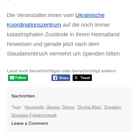
Die Veranstalter:innen vom
Ukrainische
Koordinationszentrum
auf die noch immer
katastrophalen Zustände in ihrem Heimatland
hinweisen und gerade jetzt nach dem
Staudammbruch vermehrt um Spenden bitten
Lasst euch benachrichtigen oder benachrichtigt andere!
Nachrichten
Tags :
Neumarkt
,
Ukaine
,
Demo
,
"Druha Rika"
,
Dresden
,
Dresden Friedrichstadt
on
Leave a Comment
Demo
und