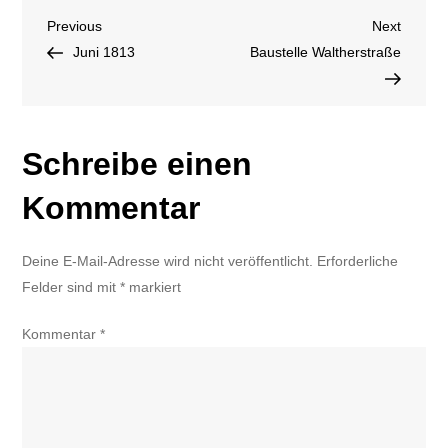
Beitragsnavigation
Previous
Next
Previous
Konzert
Next
Post
Post
Juni 1813
für
Baustelle Waltherstraße
die
Ukraine
Schreibe einen
Kommentar
Deine E-Mail-Adresse wird nicht veröffentlicht.
Erforderliche
Felder sind mit
*
markiert
Kommentar
*