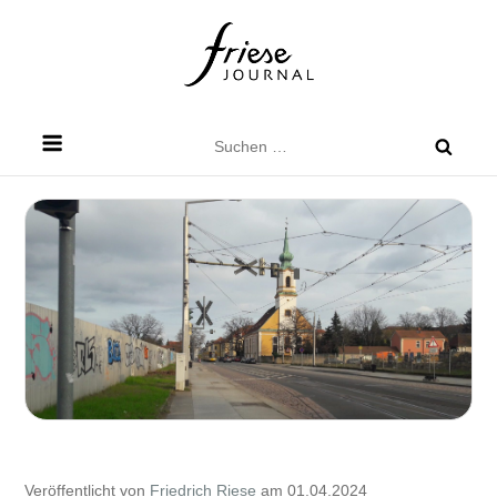
Skip
to
content
Friese Journal
Stadtteilzeitung für Dresden Friedrichstadt
Suchen
nach:
Veröffentlicht von
Friedrich Riese
am 01.04.2024