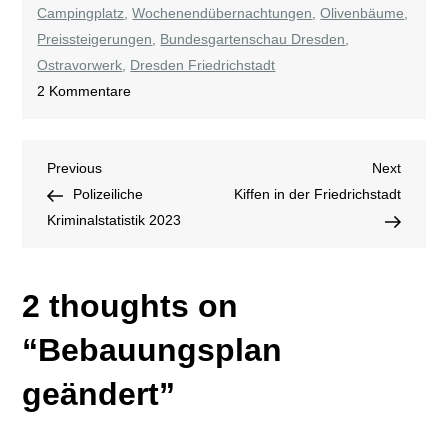
Campingplatz
,
Wochenendübernachtungen
,
Olivenbäume
,
Preissteigerungen
,
Bundesgartenschau Dresden
,
Ostravorwerk
,
Dresden Friedrichstadt
zu
2 Kommentare
Bebauungsplan
geändert
Beitragsnavigation
Previous
Next
Previous
Next
Post
Post
Polizeiliche
Kiffen in der Friedrichstadt
Kriminalstatistik 2023
2 thoughts on
“
Bebauungsplan
geändert
”