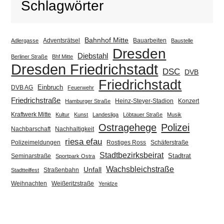
Schlagwörter
Bahnhof Mitte
Adventsrätsel
Bauarbeiten
Adlergasse
Baustelle
Dresden
Diebstahl
Berliner Straße
Bhf Mitte
Dresden Friedrichstadt
DSC
DVB
Friedrichstadt
Einbruch
DVB AG
Feuerwehr
Friedrichstraße
Heinz-Steyer-Stadion
Konzert
Hamburger Straße
Kraftwerk Mitte
Kultur
Kunst
Landesliga
Löbtauer Straße
Musik
Ostragehege
Polizei
Nachbarschaft
Nachhaltigkeit
riesa efau
Polizeimeldungen
Rostiges Ross
Schäferstraße
Stadtbezirksbeirat
Stadtrat
Seminarstraße
Sportpark Ostra
Wachsbleichstraße
Unfall
Straßenbahn
Stadtteilfest
Weihnachten
Weißeritzstraße
Yenidze