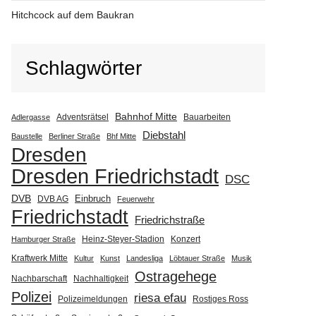
Hitchcock auf dem Baukran
Schlagwörter
Bahnhof Mitte
Adventsrätsel
Bauarbeiten
Adlergasse
Diebstahl
Baustelle
Berliner Straße
Bhf Mitte
Dresden
Dresden Friedrichstadt
DSC
DVB
Einbruch
DVB AG
Feuerwehr
Friedrichstadt
Friedrichstraße
Heinz-Steyer-Stadion
Konzert
Hamburger Straße
Kraftwerk Mitte
Kultur
Kunst
Landesliga
Löbtauer Straße
Musik
Ostragehege
Nachbarschaft
Nachhaltigkeit
Polizei
riesa efau
Polizeimeldungen
Rostiges Ross