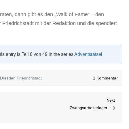
rraten, dann gibt es den „Walk of Fame“ – den
Friedrichstadt mit der Redaktion und die spendiert
is entry is Teil 8 von 49 in the series
Adventsrätsel
zu
Dresden Friedrichstadt
1 Kommentar
Advent
#
Next
Next
8
Post
Zwangsarbeiterlager