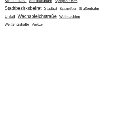
Seminarstraße
Schäferstraße
Sportpark Ostra
Stadtbezirksbeirat
Stadtrat
Straßenbahn
Stadtteilfest
Wachsbleichstraße
Unfall
Weihnachten
Weißeritzstraße
Yenidze