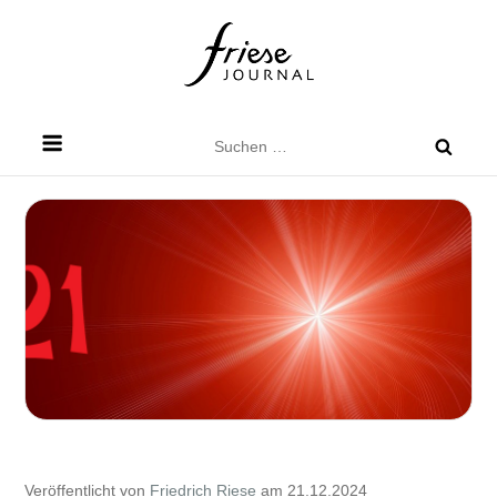
Skip
to
content
Friese Journal
Stadtteilzeitung für Dresden Friedrichstadt
Suchen
nach:
Veröffentlicht von
Friedrich Riese
am 21.12.2024