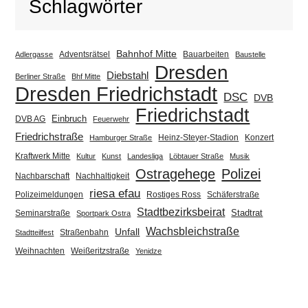
Schlagwörter
Bahnhof Mitte
Adventsrätsel
Bauarbeiten
Adlergasse
Baustelle
Dresden
Diebstahl
Berliner Straße
Bhf Mitte
Dresden Friedrichstadt
DSC
DVB
Friedrichstadt
Einbruch
DVB AG
Feuerwehr
Friedrichstraße
Heinz-Steyer-Stadion
Konzert
Hamburger Straße
Kraftwerk Mitte
Kultur
Kunst
Landesliga
Löbtauer Straße
Musik
Ostragehege
Polizei
Nachbarschaft
Nachhaltigkeit
riesa efau
Polizeimeldungen
Rostiges Ross
Schäferstraße
Stadtbezirksbeirat
Stadtrat
Seminarstraße
Sportpark Ostra
Wachsbleichstraße
Unfall
Straßenbahn
Stadtteilfest
Weihnachten
Weißeritzstraße
Yenidze