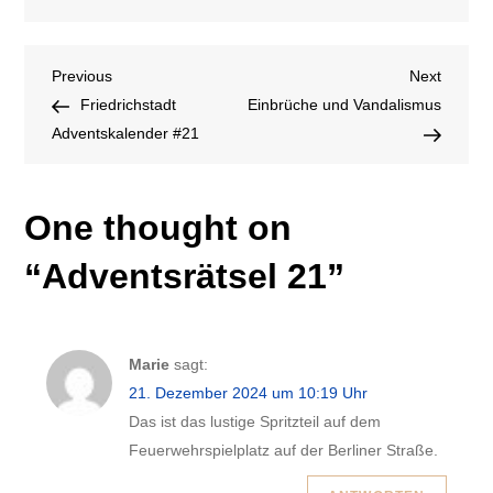
Adventsrätsel
21
Beitragsnavigation
Previous
Next
Previous
Next
Post
Post
Friedrichstadt
Einbrüche und Vandalismus
Adventskalender #21
One thought on
“
Adventsrätsel 21
”
Marie
sagt:
21. Dezember 2024 um 10:19 Uhr
Das ist das lustige Spritzteil auf dem
Feuerwehrspielplatz auf der Berliner Straße.