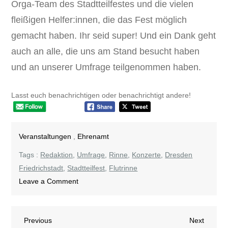
Orga-Team des Stadtteilfestes und die vielen
fleißigen Helfer:innen, die das Fest möglich
gemacht haben. Ihr seid super! Und ein Dank geht
auch an alle, die uns am Stand besucht haben
und an unserer Umfrage teilgenommen haben.
Lasst euch benachrichtigen oder benachrichtigt andere!
Veranstaltungen
,
Ehrenamt
Tags :
Redaktion
,
Umfrage
,
Rinne
,
Konzerte
,
Dresden
Friedrichstadt
,
Stadtteilfest
,
Flutrinne
on
Leave a Comment
30.
Friedrichstädter
Beitragsnavigation
Previous
Next
Previous
Stadtteilfest
Next