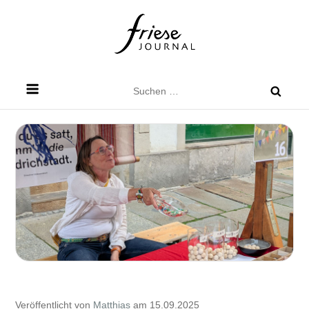
Skip
to
content
Friese Journal
Stadtteilzeitung für Dresden Friedrichstadt
Suchen
nach:
Veröffentlicht von
Matthias
am 15.09.2025