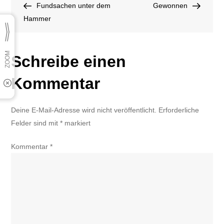
Post
Post
Fundsachen unter dem
–
Gewonnen
Hammer
Wir
waren
dabei!
Schreibe einen
Kommentar
Deine E-Mail-Adresse wird nicht veröffentlicht.
Erforderliche
Felder sind mit
*
markiert
Kommentar
*