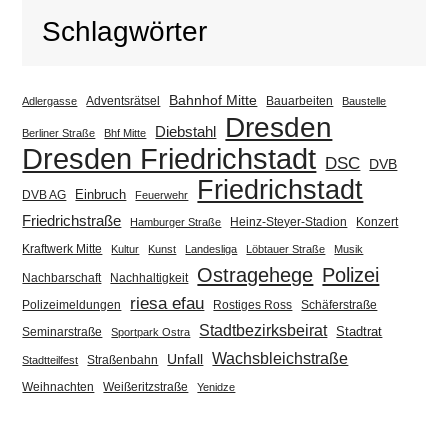
Schlagwörter
Bahnhof Mitte
Adventsrätsel
Bauarbeiten
Adlergasse
Baustelle
Dresden
Diebstahl
Berliner Straße
Bhf Mitte
Dresden Friedrichstadt
DSC
DVB
Friedrichstadt
Einbruch
DVB AG
Feuerwehr
Friedrichstraße
Heinz-Steyer-Stadion
Konzert
Hamburger Straße
Kraftwerk Mitte
Kultur
Kunst
Landesliga
Löbtauer Straße
Musik
Ostragehege
Polizei
Nachbarschaft
Nachhaltigkeit
riesa efau
Polizeimeldungen
Rostiges Ross
Schäferstraße
Stadtbezirksbeirat
Stadtrat
Seminarstraße
Sportpark Ostra
Wachsbleichstraße
Unfall
Straßenbahn
Stadtteilfest
Weihnachten
Weißeritzstraße
Yenidze