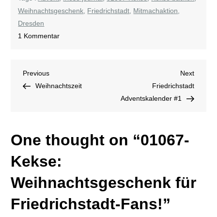
Weihnachtsgeschenk
,
Friedrichstadt
,
Mitmachaktion
,
Dresden
zu
1 Kommentar
01067-
Kekse:
Beitragsnavigation
Previous
Next
Previous
Weihnachtsgeschenk
Next
Post
Post
Weihnachtszeit
für
Friedrichstadt
Friedrichstadt-
Adventskalender #1
Fans!
One thought on “
01067-
Kekse:
Weihnachtsgeschenk für
Friedrichstadt-Fans!
”