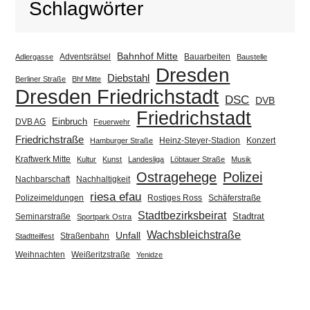
Schlagwörter
Bahnhof Mitte
Adventsrätsel
Bauarbeiten
Adlergasse
Baustelle
Dresden
Diebstahl
Berliner Straße
Bhf Mitte
Dresden Friedrichstadt
DSC
DVB
Friedrichstadt
Einbruch
DVB AG
Feuerwehr
Friedrichstraße
Heinz-Steyer-Stadion
Konzert
Hamburger Straße
Kraftwerk Mitte
Kultur
Kunst
Landesliga
Löbtauer Straße
Musik
Ostragehege
Polizei
Nachbarschaft
Nachhaltigkeit
riesa efau
Polizeimeldungen
Rostiges Ross
Schäferstraße
Stadtbezirksbeirat
Stadtrat
Seminarstraße
Sportpark Ostra
Wachsbleichstraße
Unfall
Straßenbahn
Stadtteilfest
Weihnachten
Weißeritzstraße
Yenidze