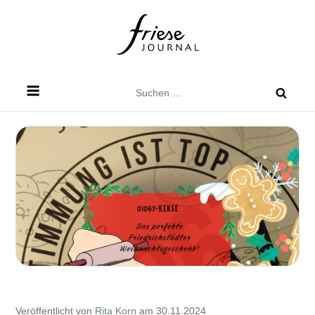
Skip
to
content
Friese Journal
Stadtteilzeitung für Dresden Friedrichstadt
Suchen
nach:
Veröffentlicht von
Rita Korn
am 30.11.2024