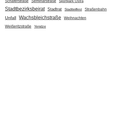
Seminarstraße
Schäferstraße
Sportpark Ostra
Stadtbezirksbeirat
Stadtrat
Straßenbahn
Stadtteilfest
Wachsbleichstraße
Unfall
Weihnachten
Weißeritzstraße
Yenidze