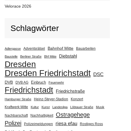
Velorace 2026
Schlagwörter
Bahnhof Mitte
Adventsrätsel
Bauarbeiten
Adlergasse
Diebstahl
Baustelle
Berliner Straße
Bhf Mitte
Dresden
Dresden Friedrichstadt
DSC
DVB
Einbruch
DVB AG
Feuerwehr
Friedrichstadt
Friedrichstraße
Heinz-Steyer-Stadion
Konzert
Hamburger Straße
Kraftwerk Mitte
Kultur
Kunst
Landesliga
Löbtauer Straße
Musik
Ostragehege
Nachbarschaft
Nachhaltigkeit
Polizei
riesa efau
Polizeimeldungen
Rostiges Ross