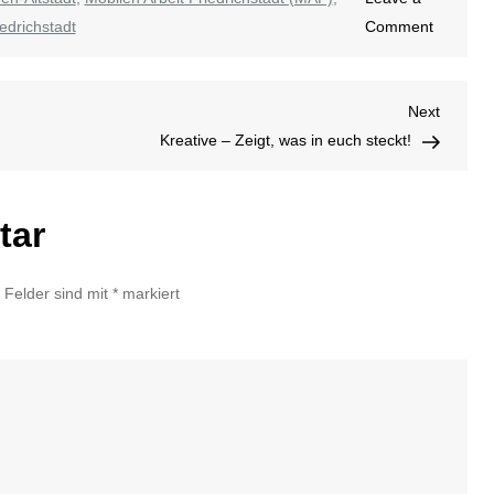
on
edrichstadt
Comment
Zirkus-
Wochen
Next
Next
Post
Kreative – Zeigt, was in euch steckt!
tar
e Felder sind mit
*
markiert