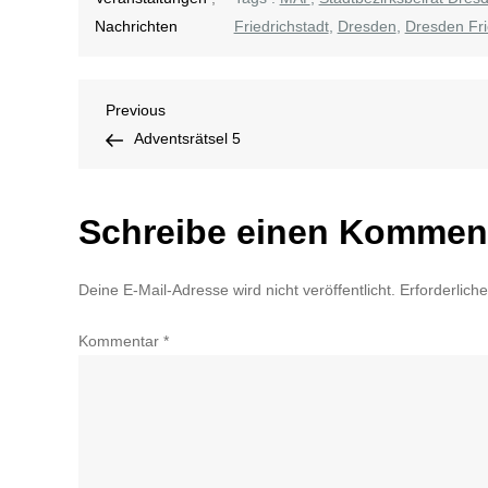
Nachrichten
Friedrichstadt
,
Dresden
,
Dresden Fri
Beitragsnavigation
Previous
Previous
Post
Adventsrätsel 5
Schreibe einen Kommen
Deine E-Mail-Adresse wird nicht veröffentlicht.
Erforderlich
Kommentar
*